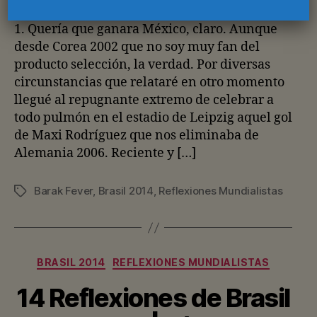
la
la
entrada
entrada
1. Quería que ganara México, claro. Aunque
desde Corea 2002 que no soy muy fan del
producto selección, la verdad. Por diversas
circunstancias que relataré en otro momento
llegué al repugnante extremo de celebrar a
todo pulmón en el estadio de Leipzig aquel gol
de Maxi Rodríguez que nos eliminaba de
Alemania 2006. Reciente y […]
Barak Fever
,
Brasil 2014
,
Reflexiones Mundialistas
Etiquetas
Categorías
BRASIL 2014
REFLEXIONES MUNDIALISTAS
14 Reflexiones de Brasil