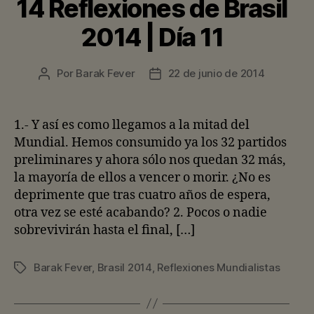
14 Reflexiones de Brasil
2014 | Día 11
Por
Barak Fever
22 de junio de 2014
Autor
Fecha
de
de
la
la
entrada
entrada
1.- Y así es como llegamos a la mitad del
Mundial. Hemos consumido ya los 32 partidos
preliminares y ahora sólo nos quedan 32 más,
la mayoría de ellos a vencer o morir. ¿No es
deprimente que tras cuatro años de espera,
otra vez se esté acabando? 2. Pocos o nadie
sobrevivirán hasta el final, […]
Barak Fever
,
Brasil 2014
,
Reflexiones Mundialistas
Etiquetas