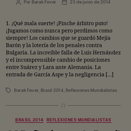
Por
Barak Fever
23 de junio de 2014
Autor
Fecha
de
de
la
la
entrada
entrada
1. ¡Qué mala suerte! ¡Pinche árbitro puto!
¡Jugamos como nunca pero perdimos como
siempre! Los cambios que se guardó Mejía
Barón y la lotería de los penales contra
Bulgaria. La increíble falla de Luis Hernández
y el incomprensible cambio de posiciones
entre Suárez y Lara ante Alemania. La
entrada de García Aspe y la negligencia […]
Barak Fever
,
Brasil 2014
,
Reflexiones Mundialistas
Etiquetas
Categorías
BRASIL 2014
REFLEXIONES MUNDIALISTAS