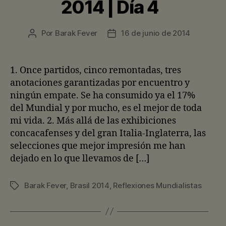
2014 | Día 4
Por
Barak Fever
16 de junio de 2014
Autor
Fecha
de
de
la
la
entrada
entrada
1. Once partidos, cinco remontadas, tres
anotaciones garantizadas por encuentro y
ningún empate. Se ha consumido ya el 17%
del Mundial y por mucho, es el mejor de toda
mi vida. 2. Más allá de las exhibiciones
concacafenses y del gran Italia-Inglaterra, las
selecciones que mejor impresión me han
dejado en lo que llevamos de […]
Barak Fever
,
Brasil 2014
,
Reflexiones Mundialistas
Etiquetas