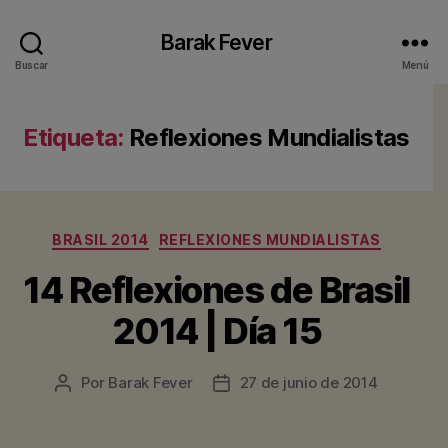
Barak Fever
Buscar
Menú
Etiqueta:
Reflexiones Mundialistas
Categorías
BRASIL 2014
REFLEXIONES MUNDIALISTAS
14 Reflexiones de Brasil
2014 | Día 15
Por
Barak Fever
27 de junio de 2014
Autor
Fecha
de
de
la
la