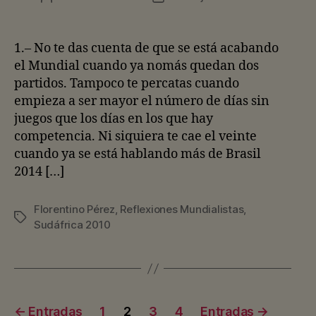
de
de
la
la
entrada
entrada
1.– No te das cuenta de que se está acabando
el Mundial cuando ya nomás quedan dos
partidos. Tampoco te percatas cuando
empieza a ser mayor el número de días sin
juegos que los días en los que hay
competencia. Ni siquiera te cae el veinte
cuando ya se está hablando más de Brasil
2014 […]
Florentino Pérez
,
Reflexiones Mundialistas
,
Etiquetas
Sudáfrica 2010
Paginación
←
Entradas
1
2
3
4
Entradas
→