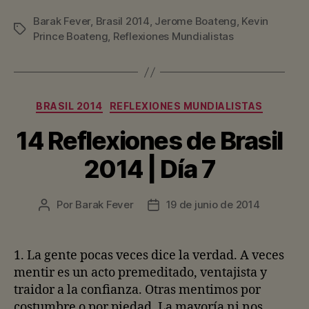
Barak Fever
,
Brasil 2014
,
Jerome Boateng
,
Kevin
Etiquetas
Prince Boateng
,
Reflexiones Mundialistas
Categorías
BRASIL 2014
REFLEXIONES MUNDIALISTAS
14 Reflexiones de Brasil
2014 | Día 7
Por
Barak Fever
19 de junio de 2014
Autor
Fecha
de
de
la
la
entrada
entrada
1. La gente pocas veces dice la verdad. A veces
mentir es un acto premeditado, ventajista y
traidor a la confianza. Otras mentimos por
costumbre o por piedad. La mayoría ni nos