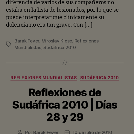
diferencia de varios de sus compañeros no
estaba en la lista de lesionados, por lo que se
puede interpretar que clínicamente su
dolencia no era tan grave. Con […]
Barak Fever
,
Miroslav Klose
,
Reflexiones
Etiquetas
Mundialistas
,
Sudáfrica 2010
Categorías
REFLEXIONES MUNDIALISTAS
SUDÁFRICA 2010
Reflexiones de
Sudáfrica 2010 | Días
28 y 29
Por
Barak Fever
10 de julio de 2010
Autor
Fecha