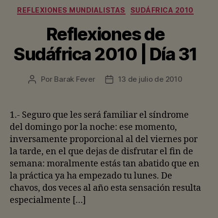
Categorías
REFLEXIONES MUNDIALISTAS
SUDÁFRICA 2010
Reflexiones de
Sudáfrica 2010 | Día 31
Por
Barak Fever
13 de julio de 2010
Autor
Fecha
de
de
la
la
entrada
entrada
1.- Seguro que les será familiar el síndrome
del domingo por la noche: ese momento,
inversamente proporcional al del viernes por
la tarde, en el que dejas de disfrutar el fin de
semana: moralmente estás tan abatido que en
la práctica ya ha empezado tu lunes. De
chavos, dos veces al año esta sensación resulta
especialmente […]