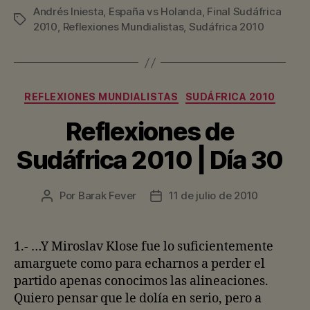
Andrés Iniesta
,
España vs Holanda
,
Final Sudáfrica
Etiquetas
2010
,
Reflexiones Mundialistas
,
Sudáfrica 2010
Categorías
REFLEXIONES MUNDIALISTAS
SUDÁFRICA 2010
Reflexiones de
Sudáfrica 2010 | Día 30
Por
Barak Fever
11 de julio de 2010
Autor
Fecha
de
de
la
la
entrada
entrada
1.- …Y Miroslav Klose fue lo suficientemente
amarguete como para echarnos a perder el
partido apenas conocimos las alineaciones.
Quiero pensar que le dolía en serio, pero a