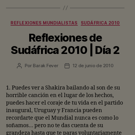
Categorías
REFLEXIONES MUNDIALISTAS
SUDÁFRICA 2010
Reflexiones de
Sudáfrica 2010 | Día 2
Por
Barak Fever
12 de junio de 2010
Autor
Fecha
de
de
la
la
entrada
entrada
1. Puedes ver a Shakira bailando al son de su
horrible canción en el lugar de los hechos,
puedes hacer el coraje de tu vida en el partido
inaugural, Uruguay y Francia pueden
recordarte que el Mundial nunca es como lo
soñamos… pero no te das cuenta de su
grandeza hasta que te paras voluntariamente