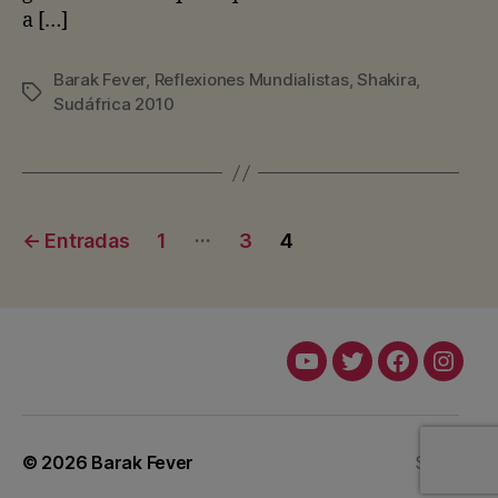
a […]
Barak Fever
,
Reflexiones Mundialistas
,
Shakira
,
Etiquetas
Sudáfrica 2010
Paginación
…
←
Entradas
1
3
4
de
entradas
Youtube
Twitter
Facebook
Insta
© 2026
Barak Fever
Subir
↑