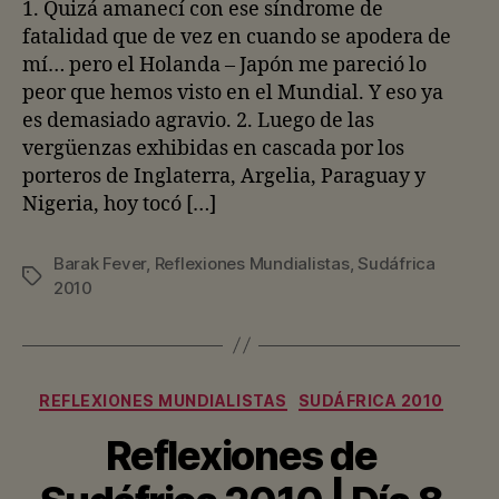
entrada
entrada
1. Quizá amanecí con ese síndrome de
fatalidad que de vez en cuando se apodera de
mí… pero el Holanda – Japón me pareció lo
peor que hemos visto en el Mundial. Y eso ya
es demasiado agravio. 2. Luego de las
vergüenzas exhibidas en cascada por los
porteros de Inglaterra, Argelia, Paraguay y
Nigeria, hoy tocó […]
Barak Fever
,
Reflexiones Mundialistas
,
Sudáfrica
Etiquetas
2010
Categorías
REFLEXIONES MUNDIALISTAS
SUDÁFRICA 2010
Reflexiones de