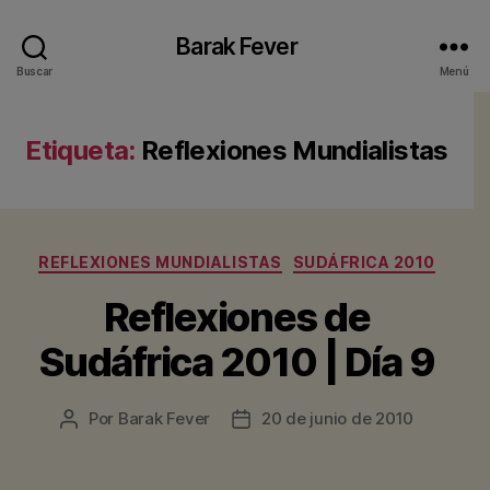
Barak Fever
Buscar
Menú
Etiqueta:
Reflexiones Mundialistas
Categorías
REFLEXIONES MUNDIALISTAS
SUDÁFRICA 2010
Reflexiones de
Sudáfrica 2010 | Día 9
Por
Barak Fever
20 de junio de 2010
Autor
Fecha
de
de
la
la