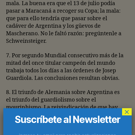
mala. La buena era que el 13 de julio podía
pasar a Maracaná a recoger su Copa; la mala:
que para ello tendría que pasar sobre el
cadáver de Argentina y los güevos de
Mascherano. No le faltó razón: pregúntenle a
Schweinsteiger.
7. Por segundo Mundial consecutivo más de la
mitad del once titular campeón del mundo
trabaja todos los días a las órdenes de Josep
Guardiola. Las conclusiones resultan obvias.
8. El triunfo de Alemania sobre Argentina es
el triunfo del guardiolismo sobre el
mourinhismo. La reivindicación de que hay
×
muchas maneras de explotar tus recursos para
Suscríbete al Newsletter
ser el mejor, pero que al final jugar
amablemente, construir en lugar de destruir,