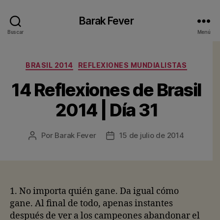
Barak Fever
Buscar
Menú
Categorías
BRASIL 2014
REFLEXIONES MUNDIALISTAS
14 Reflexiones de Brasil
2014 | Día 31
Por
Barak Fever
15 de julio de 2014
Autor
Fecha
de
de
la
la
entrada
entrada
1. No importa quién gane. Da igual cómo
gane. Al final de todo, apenas instantes
después de ver a los campeones abandonar el