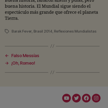
Buena historia, faltaron aliens y putas, pero
buena historia. El Mundial sigue siendo el
espectáculo más grande que ofrece el planeta
Tierra.
Barak Fever
,
Brasil 2014
,
Reflexiones Mundialistas
Etiquetas
←
Falso Messías
→
¡Oh, Romeo!
Youtube
Twitter
Facebook
Insta