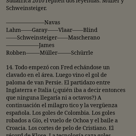
Sudáfrica 2010 repiten dos leyendas: Müller y
Schweinsteiger.
———————Navas
Lahm——Garay——Vlaar——Blind
——Schweinsteiger——Mascherano
——————James
Robben——–Müller——–Schürrle
14. Todo empezó con Fred echándose un
clavado en el área. Luego vino el gol de
paloma de van Persie. El partidazo entre
Inglaterra e Italia (¿quién iba a decir entonces
que ninguna llegaría ni a octavos?) A
continuación el milagro tico y la vergüenza
española. Los goles de Colombia. Los goles
robados a Gio, el vuelo de Ochoa y el baile a
Croacia. Los cortes de pelo de Cristiano. El
récord de Klose. La tecnología caza goles