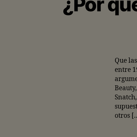
¿Por qué
Que las
entre 1
argume
Beauty,
Snatch,
supuest
otros [