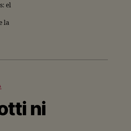
: el
e la
A
tti ni