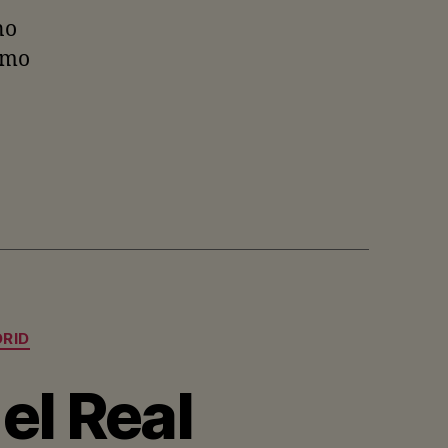
no
omo
RID
 el Real