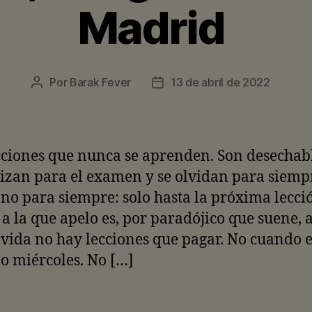
Madrid
Por
Barak Fever
13 de abril de 2022
Autor
Fecha
de
de
la
la
entrada
entrada
ciones que nunca se aprenden. Son desechabl
zan para el examen y se olvidan para siemp
no para siempre: solo hasta la próxima lecci
 a la que apelo es, por paradójico que suene, 
 vida no hay lecciones que pagar. No cuando e
o miércoles. No […]