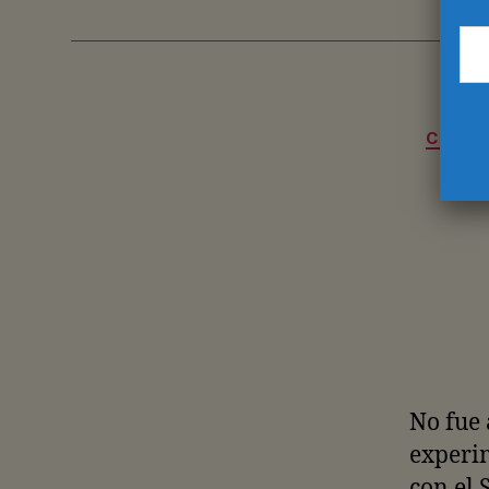
CHAMP
No fue 
experim
con el 