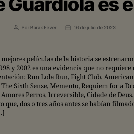
 Guardiola es e
Por
Barak Fever
16 de julio de 2023
Autor
Fecha
de
de
la
la
entrada
entrada
 mejores películas de la historia se estrenaro
998 y 2002 es una evidencia que no requiere 
ntación: Run Lola Run, Fight Club, American
 The Sixth Sense, Memento, Requiem for a D
 Amores Perros, Irreversible, Cidade de Deus
o que, dos o tres años antes se habían filmad
…]