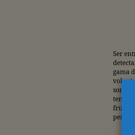
Ser ent
detecta
gama de
volunta
somos e
tenemos
frustra
perspec