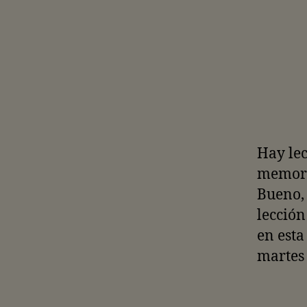
Hay lec
memori
Bueno, 
lección
en esta
martes 