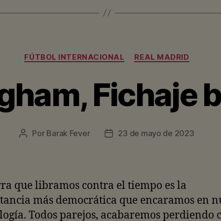
Categorías
FÚTBOL INTERNACIONAL
REAL MADRID
ngham, Fichaje 
Por
Barak Fever
23 de mayo de 2023
Autor
Fecha
de
de
la
la
entrada
entrada
ra que libramos contra el tiempo es la
stancia más democrática que encaramos en n
ogía. Todos parejos, acabaremos perdiendo 