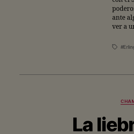
podero
ante al
ver a u
#Erli
Etiquetas
CHAM
La lieb