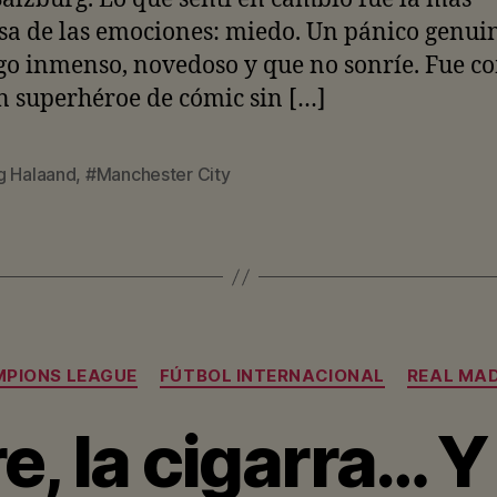
sa de las emociones: miedo. Un pánico genui
go inmenso, novedoso y que no sonríe. Fue c
n superhéroe de cómic sin […]
ng Halaand
,
#Manchester City
Categorías
PIONS LEAGUE
FÚTBOL INTERNACIONAL
REAL MAD
re, la cigarra… Y