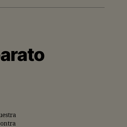
barato
uestra
contra