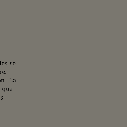
es, se
re.
ón. La
a que
s