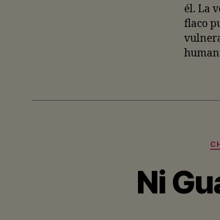
él. La 
flaco p
vulnera
humani
C
Ni Gua