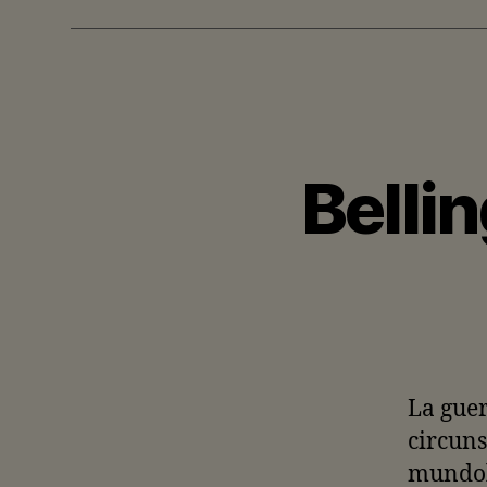
Belli
La guer
circun
mundol