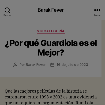
Barak Fever
Buscar
Menú
Categorías
SIN CATEGORÍA
¿Por qué Guardiola es el
Mejor?
Por
Barak Fever
16 de julio de 2023
Autor
Fecha
de
de
la
la
entrada
entrada
Que las mejores películas de la historia se
estrenaron entre 1998 y 2002 es una evidencia
que no requiere ni argumentación: Run Lola