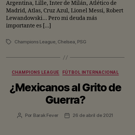
Argentina, Lille, Inter de Milán, Atlético de
Madrid, Atlas, Cruz Azul, Lionel Messi, Robert
Lewandowski… Pero mi deuda más
importante es […]
Champions League
,
Chelsea
,
PSG
Etiquetas
Categorías
CHAMPIONS LEAGUE
FÚTBOL INTERNACIONAL
¿Mexicanos al Grito de
Guerra?
Por
Barak Fever
26 de abril de 2021
Autor
Fecha
de
de
la
la