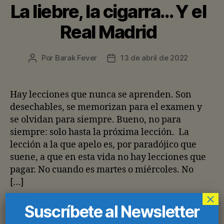
La liebre, la cigarra… Y el
Real Madrid
Por
Barak Fever
13 de abril de 2022
Autor
Fecha
de
de
la
la
entrada
entrada
Hay lecciones que nunca se aprenden. Son
desechables, se memorizan para el examen y
se olvidan para siempre. Bueno, no para
siempre: solo hasta la próxima lección. La
lección a la que apelo es, por paradójico que
suene, a que en esta vida no hay lecciones que
pagar. No cuando es martes o miércoles. No
[…]
×
Suscríbete al Newsletter