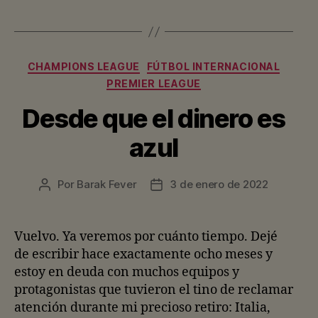
Categorías
CHAMPIONS LEAGUE
FÚTBOL INTERNACIONAL
PREMIER LEAGUE
Desde que el dinero es
azul
Por
Barak Fever
3 de enero de 2022
Autor
Fecha
de
de
la
la
entrada
entrada
Vuelvo. Ya veremos por cuánto tiempo. Dejé
de escribir hace exactamente ocho meses y
estoy en deuda con muchos equipos y
protagonistas que tuvieron el tino de reclamar
atención durante mi precioso retiro: Italia,