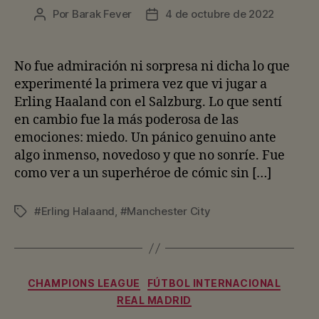
Por
Barak Fever
4 de octubre de 2022
Autor
Fecha
de
de
la
la
entrada
entrada
No fue admiración ni sorpresa ni dicha lo que
experimenté la primera vez que vi jugar a
Erling Haaland con el Salzburg. Lo que sentí
en cambio fue la más poderosa de las
emociones: miedo. Un pánico genuino ante
algo inmenso, novedoso y que no sonríe. Fue
como ver a un superhéroe de cómic sin […]
#Erling Halaand
,
#Manchester City
Etiquetas
Categorías
CHAMPIONS LEAGUE
FÚTBOL INTERNACIONAL
REAL MADRID