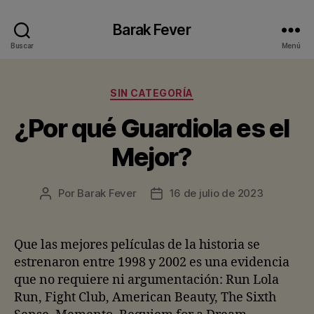
Barak Fever
Buscar
Menú
Categorías
SIN CATEGORÍA
¿Por qué Guardiola es el
Mejor?
Por
Barak Fever
16 de julio de 2023
Autor
Fecha
de
de
la
la
entrada
entrada
Que las mejores películas de la historia se
estrenaron entre 1998 y 2002 es una evidencia
que no requiere ni argumentación: Run Lola
Run, Fight Club, American Beauty, The Sixth