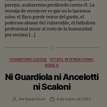
parejos, acabaremos perdiendo contra él. La
ventaja de envejecer es que no lo hacemos
solos: el flaco puede reírse del gordo, el
poderoso abusar del vulnerable, el futbolista
profesional mirar al resto de la humanidad
por encima […]
Categorías
CHAMPIONS LEAGUE
FÚTBOL INTERNACIONAL
SERIE A
Ni Guardiola ni Ancelotti
ni Scaloni
Por
Barak Fever
8 de marzo de 2023
Autor
Fecha
de
de