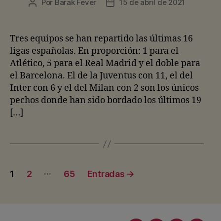
Por
Barak Fever
15 de abril de 2021
Autor
Fecha
de
de
la
la
entrada
entrada
Tres equipos se han repartido las últimas 16
ligas españolas. En proporción: 1 para el
Atlético, 5 para el Real Madrid y el doble para
el Barcelona. El de la Juventus con 11, el del
Inter con 6 y el del Milan con 2 son los únicos
pechos donde han sido bordado los últimos 19
[…]
Paginación
…
1
2
65
Entradas
→
de
entradas