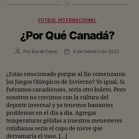
Categorías
FÚTBOL INTERNACIONAL
¿Por Qué Canadá?
Por
Barak Fever
4 de febrero de 2022
Autor
Fecha
de
de
la
la
entrada
entrada
¿Estás emocionado porque al fin comenzaron
los Juegos Olímpicos de Invierno? Yo igual. Si
fuéramos canadienses, sería otro boleto. Pero
nosotros no crecimos con la cultura del
deporte invernal y ya tenemos bastantes
problemas en el día a día. Agregar
temperaturas gélidas a nuestros menesteres
cotidianos sería el copo de nieve que
derramaría el vaso. […]