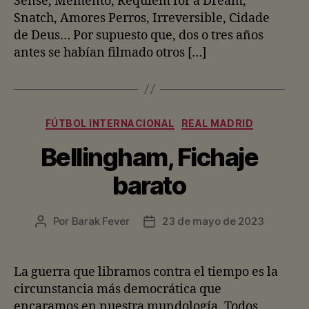
Sense, Memento, Requiem for a Dream,
Snatch, Amores Perros, Irreversible, Cidade
de Deus… Por supuesto que, dos o tres años
antes se habían filmado otros […]
Categorías
FÚTBOL INTERNACIONAL
REAL MADRID
Bellingham, Fichaje
barato
Por
Barak Fever
23 de mayo de 2023
Autor
Fecha
de
de
la
la
entrada
entrada
La guerra que libramos contra el tiempo es la
circunstancia más democrática que
encaramos en nuestra mundología. Todos