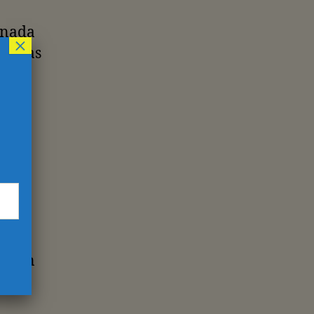
inada
×
imeras
ismo
Corea
ulo
lia
ación
rde,