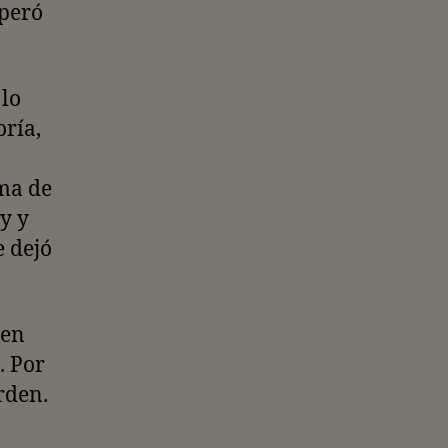
uperó
lo
oría,
ma de
y y
 dejó
 en
. Por
orden.