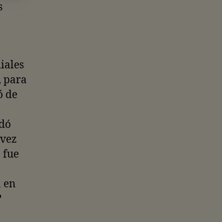
s
iales
, para
ó de
edó
 vez
 fue
a en
?