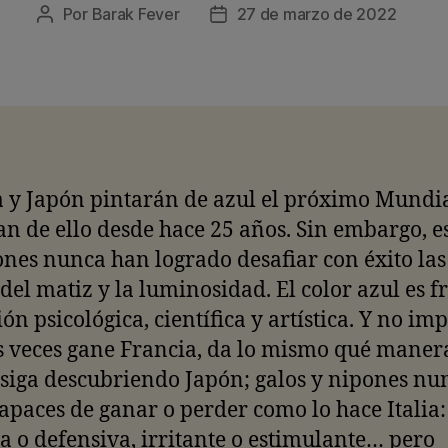
Por
Barak Fever
27 de marzo de 2022
Autor
Fecha
de
de
la
la
entrada
entrada
 y Japón pintarán de azul el próximo Mundia
n de ello desde hace 25 años. Sin embargo, e
ones nunca han logrado desafiar con éxito las
 del matiz y la luminosidad. El color azul es f
ión psicológica, científica y artística. Y no im
 veces gane Francia, da lo mismo qué maner
siga descubriendo Japón; galos y nipones nu
apaces de ganar o perder como lo hace Italia:
a o defensiva, irritante o estimulante… pero