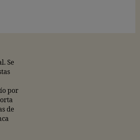
l. Se
stas
río por
porta
as de
nca