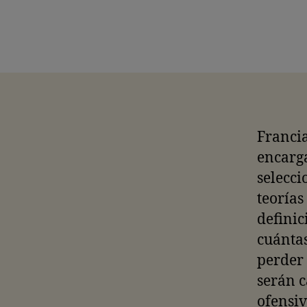
Francia
encarga
selecci
teorías
definic
cuántas
perder 
serán c
ofensiv