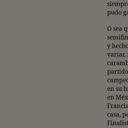
siempr
pudo ga
O sea q
semifin
y hecho
variar,
carambo
partido
campeón
en su h
en Méxi
Francia
casa, p
Finalis