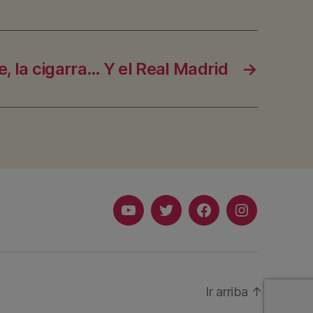
re, la cigarra… Y el Real Madrid
→
Youtube
Twitter
Facebook
Instagram
Ir arriba
↑