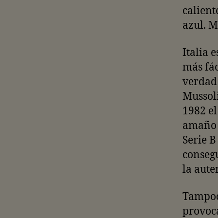
calient
azul. M
Italia 
más fác
verdad
Mussoli
1982 el
amaño d
Serie B
consegu
la aute
Tampoco
provoca