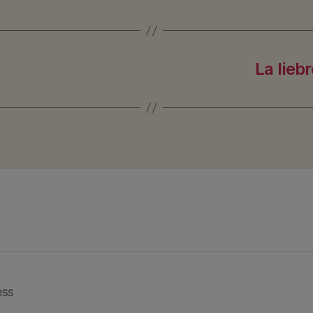
La lieb
ess