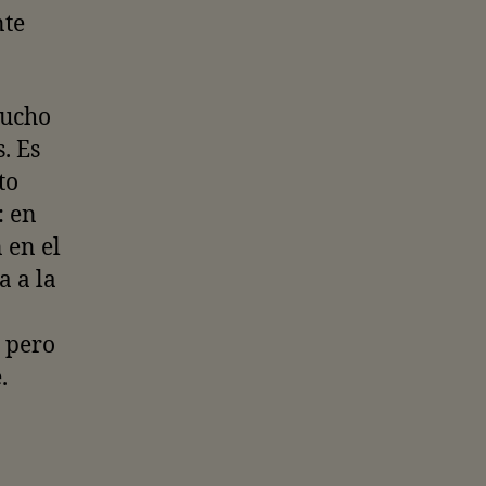
nte
mucho
. Es
to
: en
 en el
a a la
, pero
e.