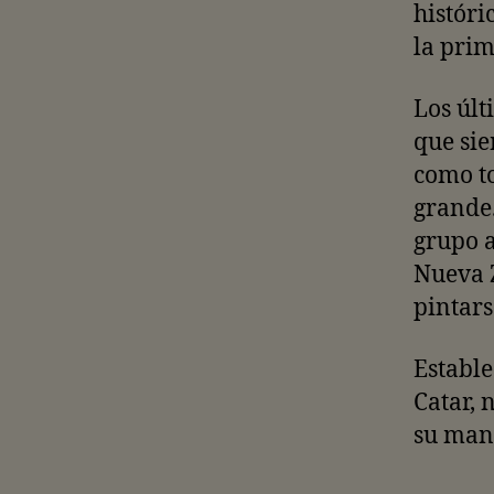
históri
la prim
Los últ
que sie
como to
grande
grupo a
Nueva Z
pintars
Estable
Catar, 
su mane