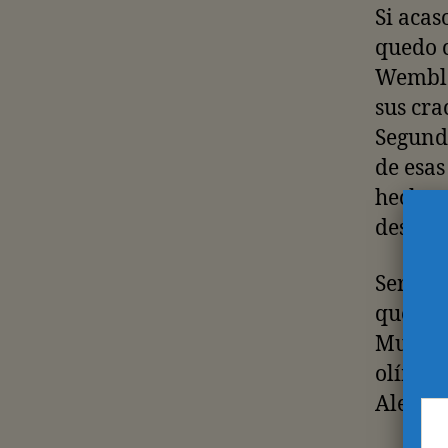
Si acas
quedo c
Wembley
sus cra
Segundo
de esas
hecho q
después
Serbia
quedó d
Mundia
olímpic
Alemani