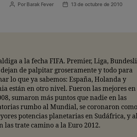
Por
Barak Fever
13 de octubre de 2010
Autor
Fecha
de
de
la
la
entrada
entrada
ldiga a la fecha FIFA. Premier, Liga, Bundesl
 dejan de palpitar groseramente y todo para
mar lo que ya sabemos: España, Holanda y
a están en otro nivel. Fueron las mejores en 
008, sumaron más puntos que nadie en las
torias rumbo al Mundial, se coronaron como
yores potencias planetarias en Sudáfrica, y 
n las trate camino a la Euro 2012.