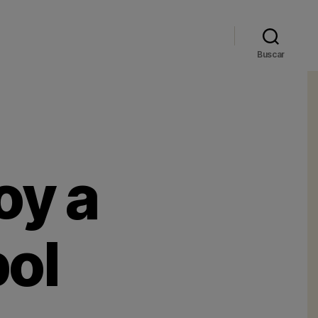
Buscar
oy a
bol