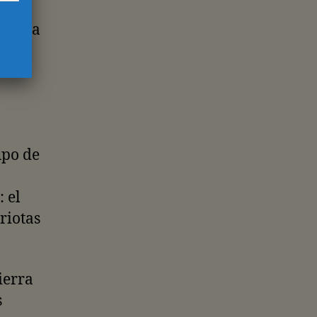
s
Bosnia
A
upo de
 el
riotas
ierra
s