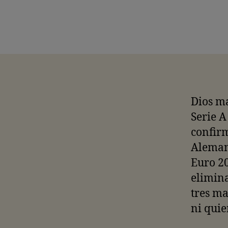
Dios ma
Serie A
confir
Alemani
Euro 2
elimina
tres ma
ni quie