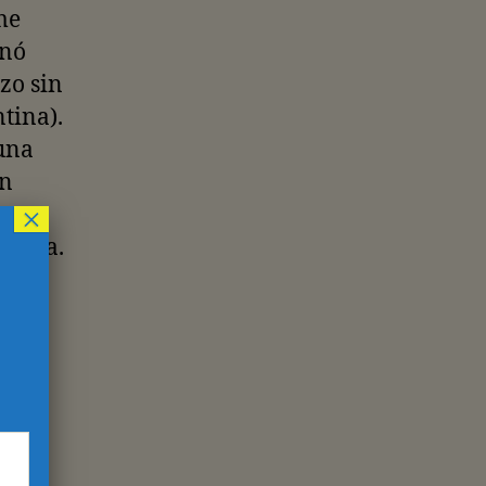
me
anó
zo sin
tina).
una
un
×
talia.
e
del
a