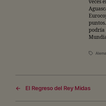
veces e
Aguasca
Eurocop
puntos.
podría 
Mundia
Alema
Etiquetas
←
El Regreso del Rey Midas