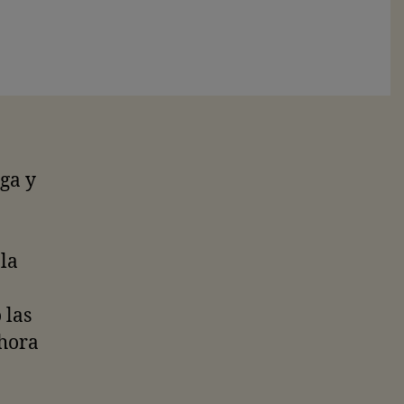
iga y
la
 las
ahora