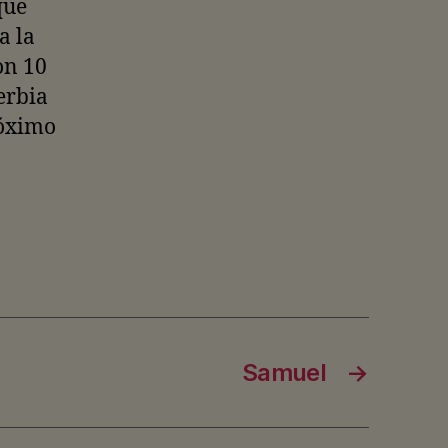
que
a la
on 10
erbia
róximo
Samuel
→