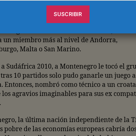
tes, los montenegrinos habían decidido en la
mitar lo antes hecho por Croacia, Eslovenia, 
ovina, Macedonia, y próximamente Kosovo:
a la goma a los serbios. Así las cosas, la UEF
 un miembro más al nivel de Andorra,
urgo, Malta o San Marino.
 Sudáfrica 2010, a Montenegro le tocó el gr
y tras 10 partidos solo pudo ganarle un juego a
. Entonces, nombró como técnico a un croata:
 los agravios imaginables para sus ex compat
.
gro, la última nación independiente de la T
s pobre de las economías europeas cabría do