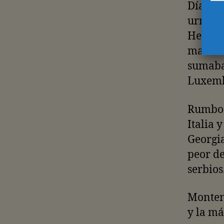
Días an
urnas i
Herzeg
mandar 
sumaba
Luxemb
Rumbo a
Italia 
Georgia
peor de
serbios
Montene
y la má