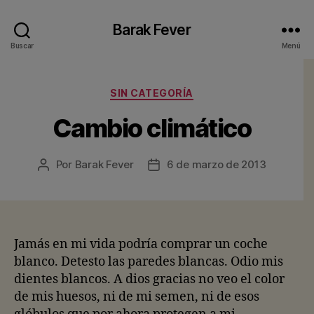
Barak Fever
Buscar
Menú
Categorías
SIN CATEGORÍA
Cambio climático
Por
Barak Fever
6 de marzo de 2013
Autor
Fecha
de
de
la
la
entrada
entrada
Jamás en mi vida podría comprar un coche
blanco. Detesto las paredes blancas. Odio mis
dientes blancos. A dios gracias no veo el color
de mis huesos, ni de mi semen, ni de esos