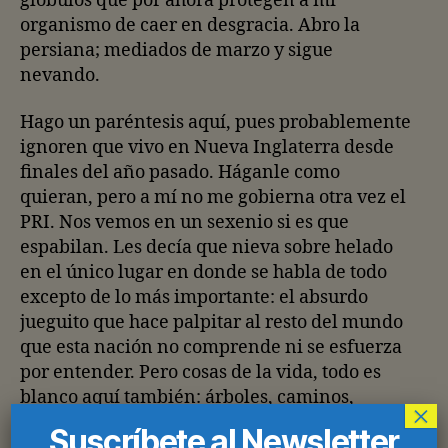
glóbulos que por ahora protegen a mi
organismo de caer en desgracia. Abro la
persiana; mediados de marzo y sigue
nevando.
Hago un paréntesis aquí, pues probablemente
ignoren que vivo en Nueva Inglaterra desde
finales del año pasado. Háganle como
quieran, pero a mí no me gobierna otra vez el
PRI. Nos vemos en un sexenio si es que
espabilan. Les decía que nieva sobre helado
en el único lugar en donde se habla de todo
excepto de lo más importante: el absurdo
jueguito que hace palpitar al resto del mundo
que esta nación no comprende ni se esfuerza
por entender. Pero cosas de la vida, todo es
blanco aquí también: árboles, caminos,
×
praderas… Y mi coche, cómo no,
Suscríbete al Newsletter
taciturnamente forrado por varias pulgadas