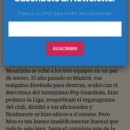
de nieve también se ríe en mi jeta.
Ingresa tu email para recibir actualizaciones
El United pudo adelantar la primavera pero
apenas lo intentó. Sir Alex Ferguson ya está
demasiado viejo para rebelarse ante el
destino. Cuando el Manchester United
enfrenta a Real Madrid o Barcelona pierde en
automático toda mística y personalidad.
Mourinho se echó a los tres equipos en un par
de meses. El año pasado su Madrid, esa
máquina diseñada para destruir, acabó con el
Barcelona del mismísimo Pep Guardiola, hizo
pedazos la Liga, resquebrajó el organigrama
del club, dividió a sus aficionados y
finalmente se hizo añicos a sí mismo. Pero
Mou es tan bueno (maléficamente bueno) que
todo le sale bien, hasta el complejo arte de la