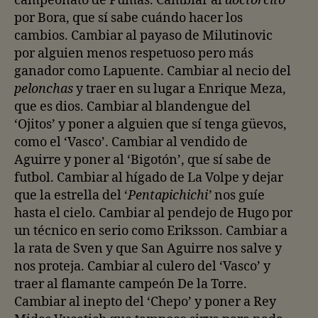
campeonato de Pumas. Cambiar al
doctorcito
por Bora, que sí sabe cuándo hacer los
cambios. Cambiar al payaso de Milutinovic
por alguien menos respetuoso pero más
ganador como Lapuente. Cambiar al necio del
pelonchas
y traer en su lugar a Enrique Meza,
que es dios. Cambiar al blandengue del
‘Ojitos’ y poner a alguien que sí tenga güevos,
como el ‘Vasco’. Cambiar al vendido de
Aguirre y poner al ‘Bigotón’, que sí sabe de
futbol. Cambiar al hígado de La Volpe y dejar
que la estrella del ‘
Pentapichichi’
nos guíe
hasta el cielo. Cambiar al pendejo de Hugo por
un técnico en serio como Eriksson. Cambiar a
la rata de Sven y que San Aguirre nos salve y
nos proteja. Cambiar al culero del ‘Vasco’ y
traer al flamante campeón De la Torre.
Cambiar al inepto del ‘Chepo’ y poner a Rey