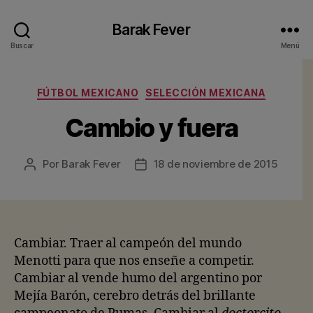
Barak Fever
Buscar
Menú
Categorías
FÚTBOL MEXICANO
SELECCIÓN MEXICANA
Cambio y fuera
Por
Barak Fever
18 de noviembre de 2015
Autor
Fecha
de
de
la
la
entrada
entrada
Cambiar. Traer al campeón del mundo
Menotti para que nos enseñe a competir.
Cambiar al vende humo del argentino por
Mejía Barón, cerebro detrás del brillante