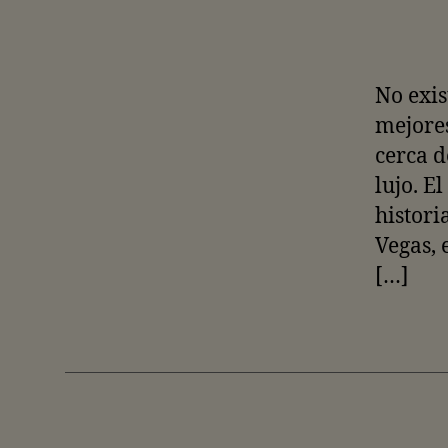
No exis
mejores
cerca d
lujo. E
histor
Vegas, 
[…]