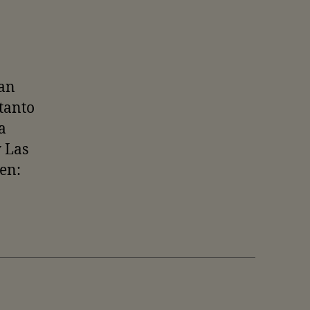
tan
tanto
a
 Las
gen: