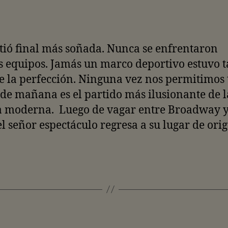
de
de
la
la
entrada
entrada
tió final más soñada. Nunca se enfrentaron
 equipos. Jamás un marco deportivo estuvo 
e la perfección. Ninguna vez nos permitimos 
l de mañana es el partido más ilusionante de l
ia moderna. Luego de vagar entre Broadway y
el señor espectáculo regresa a su lugar de ori