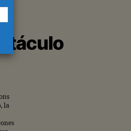
ectáculo
ions
, la
eones