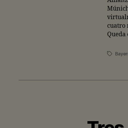
Allianz
Múnich 
virtua
cuatro 
Queda c
Bayer
Etiquetas
Tres