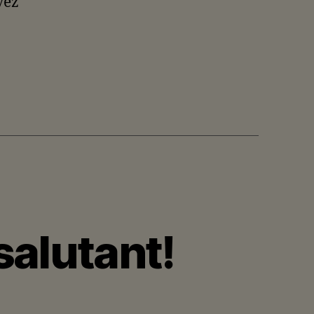
vez
salutant!