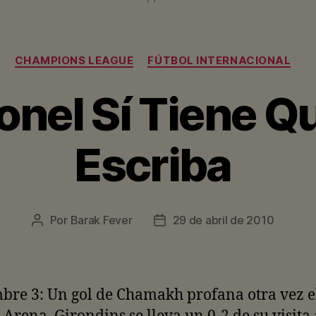
Categorías
CHAMPIONS LEAGUE
FÚTBOL INTERNACIONAL
onel Sí Tiene Qu
Escriba
Por
Barak Fever
29 de abril de 2010
Autor
Fecha
de
de
la
la
entrada
entrada
bre 3: Un gol de Chamakh profana otra vez e