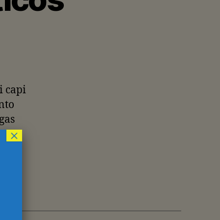
i capi
nto
gas
×