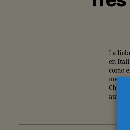
La lieb
en Ital
como em
mayores
Champi
automá