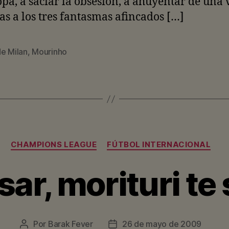
pa, a saciar la obsesión, a ahuyentar de una 
as a los tres fantasmas afincados […]
de Milan
,
Mourinho
Categorías
CHAMPIONS LEAGUE
FÚTBOL INTERNACIONAL
ar, morituri te 
Por
Barak Fever
26 de mayo de 2009
Autor
Fecha