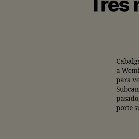
Tres
Cabalga
a Wembl
para ve
Subcamp
pasado,
porte s