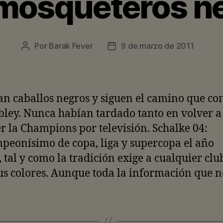
 mosqueteros n
Por
Barak Fever
9 de marzo de 2011
Autor
Fecha
de
de
la
la
entrada
entrada
n caballos negros y siguen el camino que co
ey. Nunca habían tardado tanto en volver a
r la Champions por televisión. Schalke 04:
eonísimo de copa, liga y supercopa el año
 tal y como la tradición exige a cualquier clu
us colores. Aunque toda la información que n