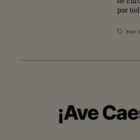
de Euro
por tod
Inter 
Etiquetas
¡Ave Caes