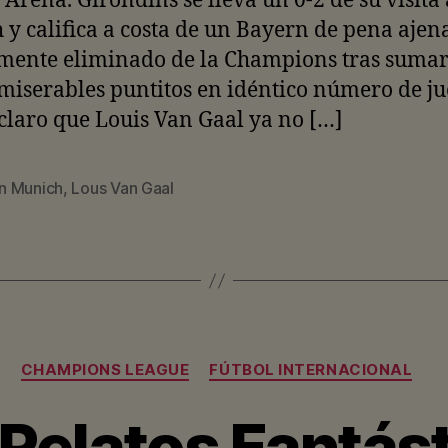
 Arena. Girondins se lleva un 0-2 de su visita 
y califica a costa de un Bayern de pena ajena
lmente eliminado de la Champions tras suma
miserables puntitos en idéntico número de ju
laro que Louis Van Gaal ya no […]
n Munich
,
Lous Van Gaal
Categorías
CHAMPIONS LEAGUE
FÚTBOL INTERNACIONAL
 Relatos Fantás