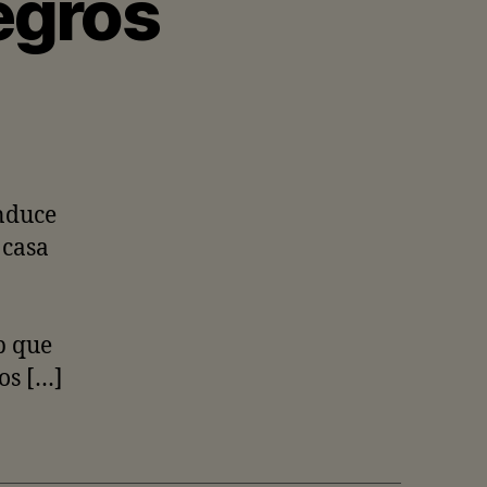
egros
nduce
 casa
b que
os […]