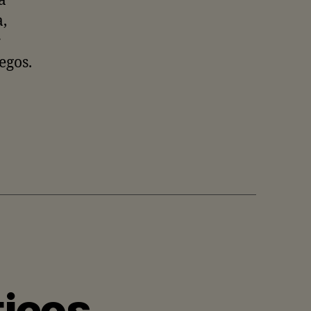
a
,
r
egos.
ticos