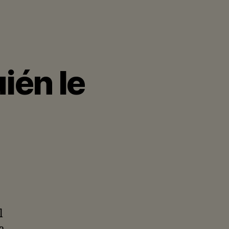
ién le
l