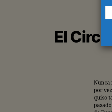
El Circ
Nunca n
por vez
quiso t
pasados