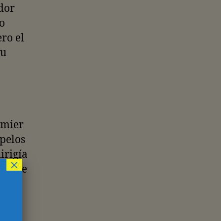
dor
o
ro el
su
emier
 pelos
irigía
×
uno de
ier.
e
ino