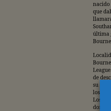
nacido
que da
llamar
Southam
última 
Bourne
Localid
Bourne
League.
de desc
su actu
los tre
Los Che
donde v