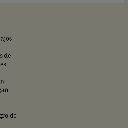
ajos
s de
bes
an
gan
gro de