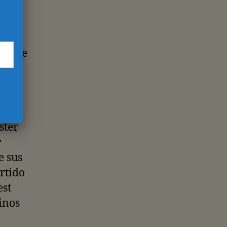
rone
gen
merece
Ham.
s
ron
ster
y
e sus
artido
est
inos