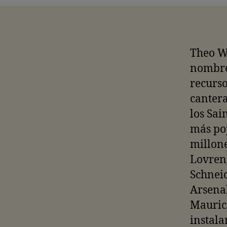
Theo Wa
nombre 
recurso
cantera
los Sai
más pop
millone
Lovren
Schneid
Arsenal
Maurici
instala