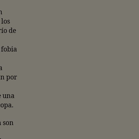
n
 los
río de
 fobia
a
on por
e una
copa.
 son