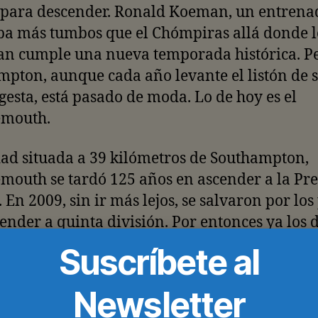
 para descender. Ronald Koeman, un entrena
ba más tumbos que el Chómpiras allá donde l
an cumple una nueva temporada histórica. Pe
pton, aunque cada año levante el listón de 
gesta, está pasado de moda. Lo de hoy es el
mouth.
ad situada a 39 kilómetros de Southampton,
mouth se tardó 125 años en ascender a la Pr
 En 2009, sin ir más lejos, se salvaron por los
ender a quinta división. Por entonces ya los d
al técnico: Eddie Howe, de 38 años y apenas 
Suscríbete al
s entrenadores ingleses con trabajo en la Prem
rries eran candidato número uno a volver d
Newsletter
inieron, no por ese nombre (que también), s