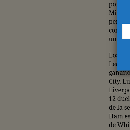
por las
Mings e
perder
con el 
una pel
Los Ha
League
ganand
City. L
Liverpo
12 duel
de la s
Ham est
de Whi