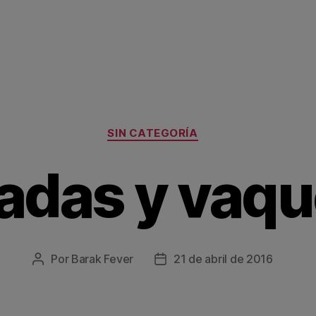
Categorías
SIN CATEGORÍA
adas y vaqu
Por
Barak Fever
21 de abril de 2016
Autor
Fecha
de
de
la
la
entrada
entrada