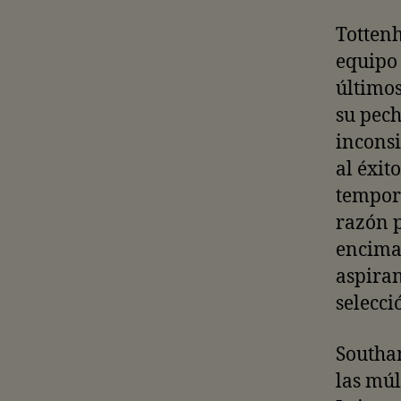
Tottenh
equipo 
últimos
su pech
inconsi
al éxit
tempora
razón p
encima 
aspiran
selecci
Southa
las múl