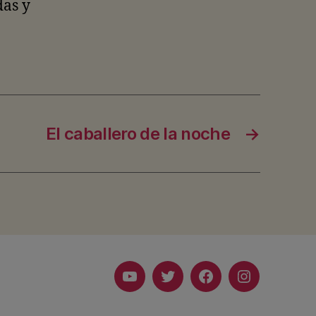
das y
El caballero de la noche
→
Youtube
Twitter
Facebook
Instagram