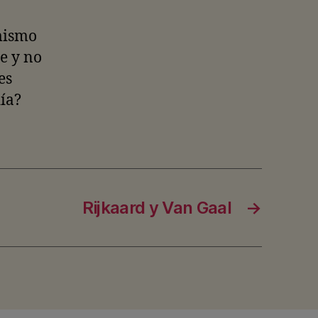
 mismo
e y no
es
ía?
Rijkaard y Van Gaal
→