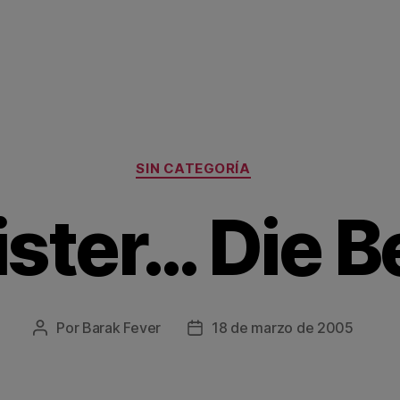
Categorías
SIN CATEGORÍA
ister… Die 
Por
Barak Fever
18 de marzo de 2005
Autor
Fecha
de
de
la
la
entrada
entrada