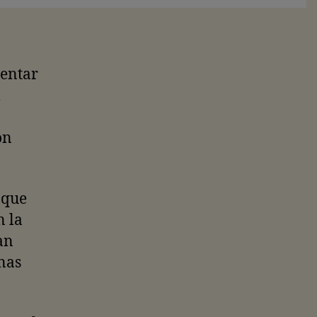
lentar
l
on
 que
n la
an
nas