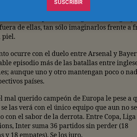
y Manchester United protagonizarán otra
ría entre todopoderosos. Ogros de sus ligas y
fuera de ellas, tan sólo imaginarlos frente a f
 piel.
nto ocurre con el duelo entre Arsenal y Baye
ble episodio más de las batallas entre inglese
es; aunque uno y otro mantengan poco o nad
pectivos países.
el mal querido campeón de Europa le pese a 
, se las verá con el único equipo que aun no s
 con el sabor de la derrota. Entre Copa, Liga
ns, Inter suma 36 partidos sin perder (18
as y 18 empates). Se los juro.