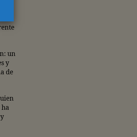
rente
rn: un
s y
a de
quien
e ha
 y