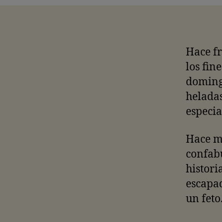
Hace fr
los fin
domingo
heladas
especia
Hace me
confabu
histori
escapad
un feto