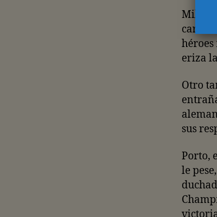
Milan 
carnice
héroes 
eriza la
Otro ta
entraña
aleman
sus res
Porto, 
le pese
duchado
Champio
victori