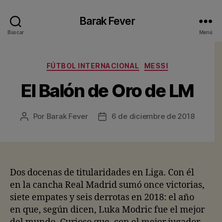
Barak Fever
Buscar
Menú
Categorías
FÚTBOL INTERNACIONAL
MESSI
El Balón de Oro de LM
Por
Barak Fever
6 de diciembre de 2018
Autor
Fecha
de
de
la
la
entrada
entrada
Dos docenas de titularidades en Liga. Con él
en la cancha Real Madrid sumó once victorias,
siete empates y seis derrotas en 2018: el año
en que, según dicen, Luka Modric fue el mejor