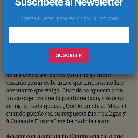
Suscríbete al Newsletter
irremediablemente sus miserias salen al
descubierto, para un saldo de 11
Ingresa tu email para recibir actualizaciones
eliminaciones precoces al hilo. Ahí está el
techo blanco.
Su doctrina admite absolutamente todo,
menos el fracaso. El único compromiso del
Real Madrid es ganar. Por las buenas cuando
ha estado a su alcance, por las malas las más
de las veces. Así es hoy y así fue siempre.
Cuando ganar es lo único que importa no hay
atenuante que valga. Cuando se apuesta a un
único objetivo que lo justifique todo, y éste no
se logra, nada queda. ¿Qué le queda al Madrid
cuando pierde? Si su respuesta fue: “32 ligas y
9 Copas de Europa” me ha dado la razón.
Acabar con la sequía en Champions es lo que