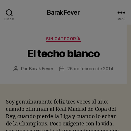
Barak Fever
Buscar
Menú
Categorías
SIN CATEGORÍA
El techo blanco
Por
Barak Fever
26 de febrero de 2014
Autor
Fecha
de
de
la
la
entrada
entrada
Soy genuinamente feliz tres veces al año:
cuando eliminan al Real Madrid de Copa del
Rey, cuando pierde la Liga y cuando lo echan
de la Champions. Poco exigente con la vida,