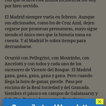
con que ocurra esta última incidencia me doy
por bien servido.
El Madrid siempre vuela en febrero. Aunque
sus aficionados, como los de Cruz Azul, dejen
cegarse por promesas prematuras, mayo sigue
siendo el único mes que la historia toma en
cuenta. Y al Madrid le sobra tiempo para
derrumbarse.
Ocurrió con Pellegrini, con Mourinho, con
Ancelotti y con todos y cada uno de los
sucesores de Vicente del Bosque. El Madrid
gana, gana, gana, gana y gana. Pero cuando
llega la hora de ganar, pierde. Pasa por
encima de la Real Sociedad y del Granada.
Siembra el pánico en campos de Galatasaray y
Schalke. Pero no le pongas a Barcelona,
×
Bayern o Dortmund en frente, porque