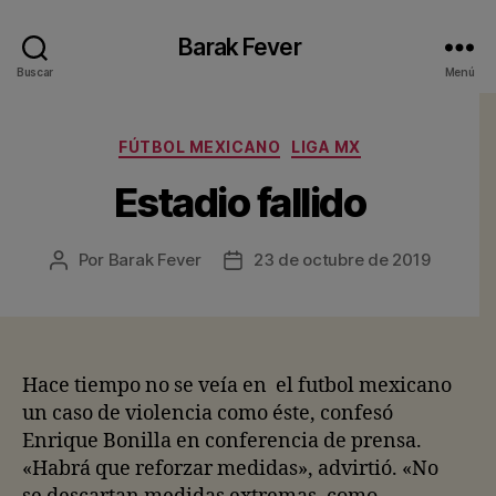
Barak Fever
Buscar
Menú
Categorías
FÚTBOL MEXICANO
LIGA MX
Estadio fallido
Por
Barak Fever
23 de octubre de 2019
Autor
Fecha
de
de
la
la
entrada
entrada
Hace tiempo no se veía en el futbol mexicano
un caso de violencia como éste, confesó
Enrique Bonilla en conferencia de prensa.
«Habrá que reforzar medidas», advirtió. «No