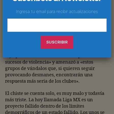
entender que por ahí no es el camino»,
Ingresa tu email para recibir actualizaciones
finalizó Bonilla 10 años antes de los tiempos
del fuchi, guácala… piensen en sus
mamacitas.
Sí. Las declaraciones del entonces director de
la FMF y hoy presidente de la Liga MX
corresponden al 29 de marzo de 2010, cuando
dijo que la Federación «está triste por los
sucesos de violencia» y amenazó a «estos
grupos de vándalos que, si quieren seguir
provocando desmanes, encontrarán una
respuesta más seria de los clubes».
El chiste se cuenta solo, es muy malo y todavía
más triste. La hoy llamada Liga MX es un
proyecto fallido dentro de los límites
demográficos de un estado fallido. Los unos se