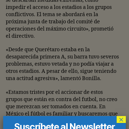
se descartan medidas extremas, como
impedir el acceso a los estadios a los grupos
conflictivos. El tema se abordará en la
próxima junta de trabajo del comité de
operaciones del máximo circuito», prometió
el directivo.
«Desde que Querétaro estaba en la
desaparecida primera A, su barra tuvo severos
problemas, estuvo vetada y no podía viajar a
otros estadios. A pesar de ello, sigue teniendo
una actitud agresiva», lamentó Bonilla.
«Estamos tristes por el accionar de estos
grupos que están en contra del futbol, no creo
que merezcan ser tomados en cuenta. En
México el fútbol es familiar y buscaremos que
×
siga siendo así», declaró. «Estos
Suscríbete al Newsletter
pseudoaficionados tienen que recapacitar y