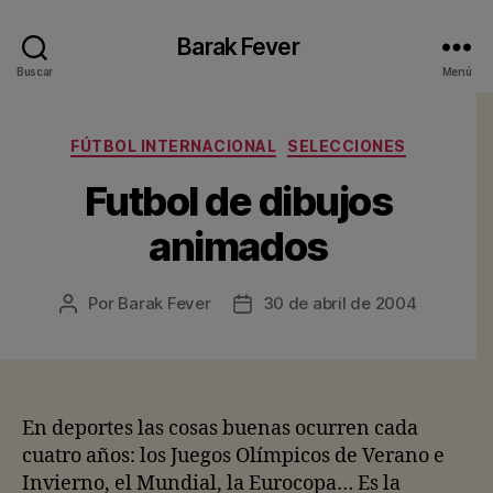
Barak Fever
Buscar
Menú
Categorías
FÚTBOL INTERNACIONAL
SELECCIONES
Futbol de dibujos
animados
Por
Barak Fever
30 de abril de 2004
Autor
Fecha
de
de
la
la
entrada
entrada
En deportes las cosas buenas ocurren cada
cuatro años: los Juegos Olímpicos de Verano e
Invierno, el Mundial, la Eurocopa… Es la