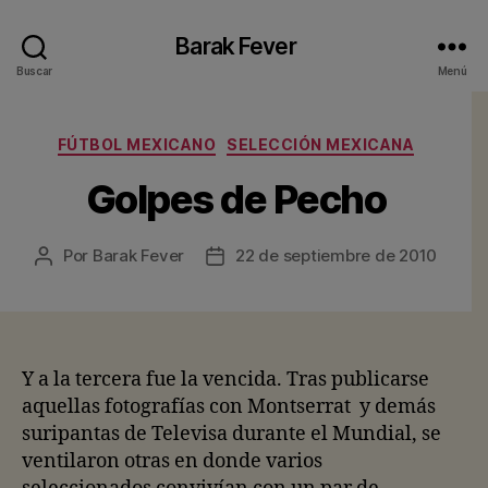
Barak Fever
Buscar
Menú
Categorías
FÚTBOL MEXICANO
SELECCIÓN MEXICANA
Golpes de Pecho
Por
Barak Fever
22 de septiembre de 2010
Autor
Fecha
de
de
la
la
entrada
entrada
Y a la tercera fue la vencida. Tras publicarse
aquellas fotografías con Montserrat y demás
suripantas de Televisa durante el Mundial, se
ventilaron otras en donde varios