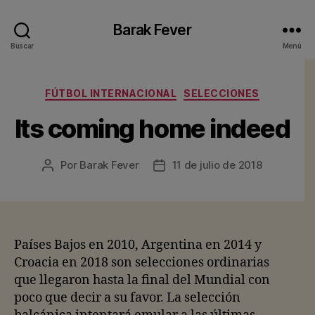
Barak Fever
Buscar
Menú
Categorías
FÚTBOL INTERNACIONAL
SELECCIONES
Its coming home indeed
Por
Barak Fever
11 de julio de 2018
Autor
Fecha
de
de
la
la
entrada
entrada
Países Bajos en 2010, Argentina en 2014 y
Croacia en 2018 son selecciones ordinarias
que llegaron hasta la final del Mundial con
poco que decir a su favor. La selección