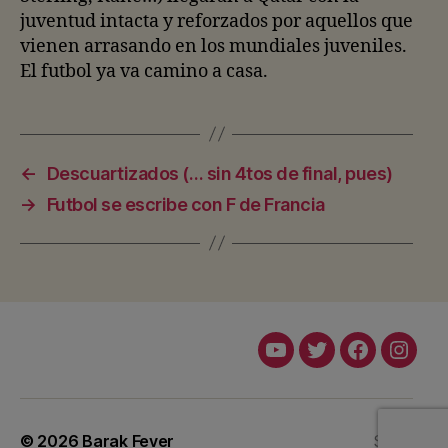
juventud intacta y reforzados por aquellos que
vienen arrasando en los mundiales juveniles.
El futbol ya va camino a casa.
←
Descuartizados (… sin 4tos de final, pues)
→
Futbol se escribe con F de Francia
Youtube
Twitter
Facebook
Insta
© 2026
Barak Fever
Subir
↑