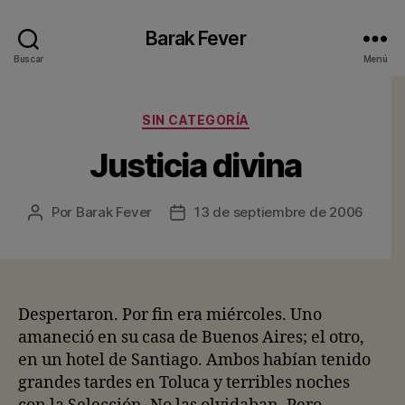
Barak Fever
Buscar
Menú
Categorías
SIN CATEGORÍA
Justicia divina
Por
Barak Fever
13 de septiembre de 2006
Autor
Fecha
de
de
la
la
entrada
entrada
Despertaron. Por fin era miércoles. Uno
amaneció en su casa de Buenos Aires; el otro,
en un hotel de Santiago. Ambos habían tenido
grandes tardes en Toluca y terribles noches