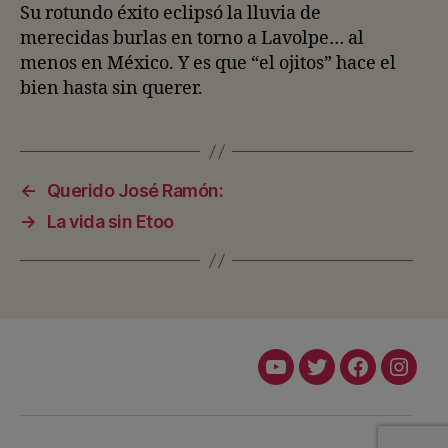
Su rotundo éxito eclipsó la lluvia de
merecidas burlas en torno a Lavolpe… al
menos en México. Y es que “el ojitos” hace el
bien hasta sin querer.
←
Querido José Ramón:
→
La vida sin Etoo
Youtube
Twitter
Facebook
Insta