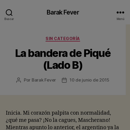
Barak Fever
Buscar
Menú
Categorías
SIN CATEGORÍA
La bandera de Piqué
(Lado B)
Por
Barak Fever
10 de junio de 2015
Autor
Fecha
de
de
la
la
entrada
entrada
Inicia. Mi corazón palpita con normalidad,
¿qué me pasa? ¡No la cagues, Mascherano!
Mientras apunto lo anterior, el argentino ya la