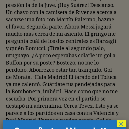
presión la de la Juve. ¡Huy Suárez! Descanso.
Un chavo con la camiseta de River se acerca a
sacarse una foto con Martín Palermo, hazme
el favor. Segunda parte. Ahora Messi jugará
mucho más cerca de mi asiento. El gringo me
pregunta cuál de los dos centrales es Barzagli
y quién Bonucci. ¡Tírale al segundo palo,
uruguayo! ¿A poco esperabas colarle un gol a
Buffon por su poste? Bostezo, no me lo
perdono. Aborrezco estar tan tranquilo. Gol
de Morata. ¡Hala Madrid! El tarado del Toluca
ya me calentó. Guárdate tus pendejadas para
la Bombonera, imbécil. Hace como que no me
escucha. Por primera vez en el partido se
destapó mi adrenalina. Cerca Tévez. Esto ya se
parece a los partidos en casa contra Valencia y
Real Madrid. Vamos a perder, carajo. Gol de
×
Suárez. Se lo grito en la oreja al fan del