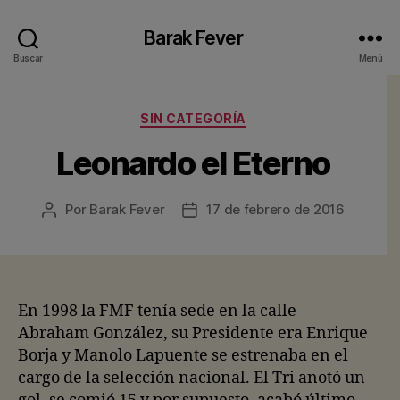
Barak Fever
Buscar
Menú
Categorías
SIN CATEGORÍA
Leonardo el Eterno
Por
Barak Fever
17 de febrero de 2016
Autor
Fecha
de
de
la
la
entrada
entrada
En 1998 la FMF tenía sede en la calle
Abraham González, su Presidente era Enrique
Borja y Manolo Lapuente se estrenaba en el
cargo de la selección nacional. El Tri anotó un