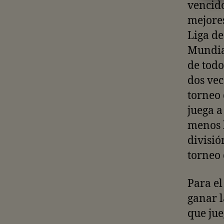
vencido
mejores
Liga d
Mundial
de todo
dos vec
torneo 
juega a
menos h
divisió
torneo 
Para el
ganar 
que jue