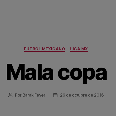
Categorías
FÚTBOL MEXICANO
LIGA MX
Mala copa
Por
Barak Fever
26 de octubre de 2016
Autor
Fecha
de
de
la
la
entrada
entrada