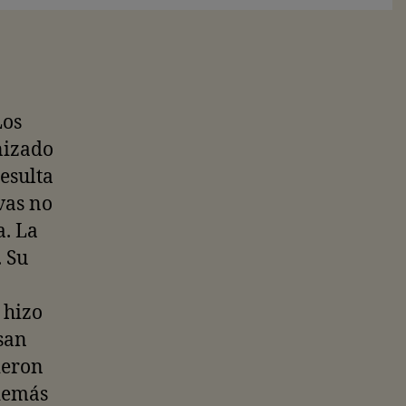
Los
nizado
esulta
vas no
. La
 Su
 hizo
san
ieron
 demás