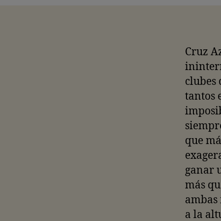
Cruz Az
ininte
clubes 
tantos 
imposi
siempre
que má
exagera
ganar 
más que
ambas i
a la al