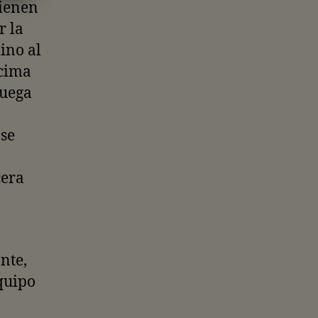
tienen
r la
ino al
ncima
juega
se
cera
nte,
quipo