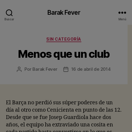
Barak Fever
Buscar
Menú
Categorías
SIN CATEGORÍA
Menos que un club
Por
Barak Fever
16 de abril de 2014
Autor
Fecha
de
de
la
la
entrada
entrada
El Barça no perdió sus súper poderes de un
día al otro como Cenicienta en punto de las 12.
Desde que se fue Josep Guardiola hace dos
años, el equipo ha extraviado una cosita en