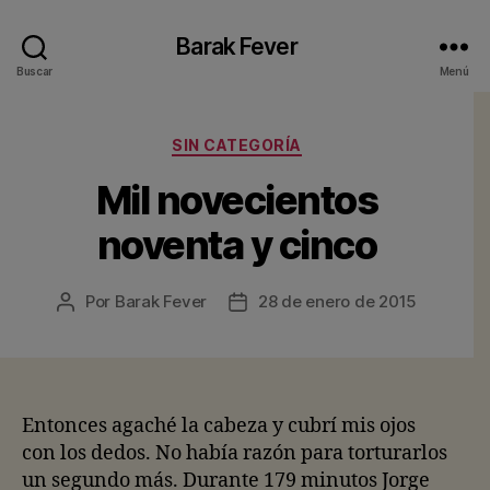
Barak Fever
Buscar
Menú
Categorías
SIN CATEGORÍA
Mil novecientos
noventa y cinco
Por
Barak Fever
28 de enero de 2015
Autor
Fecha
de
de
la
la
entrada
entrada
Entonces agaché la cabeza y cubrí mis ojos
con los dedos. No había razón para torturarlos
un segundo más. Durante 179 minutos Jorge