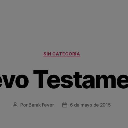
Categorías
SIN CATEGORÍA
vo Testame
Por
Barak Fever
6 de mayo de 2015
Autor
Fecha
de
de
la
la
entrada
entrada