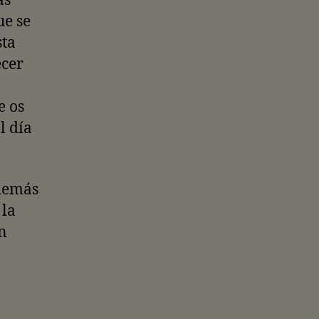
as
ue se
sta
ecer
e os
l día
 demás
 la
n