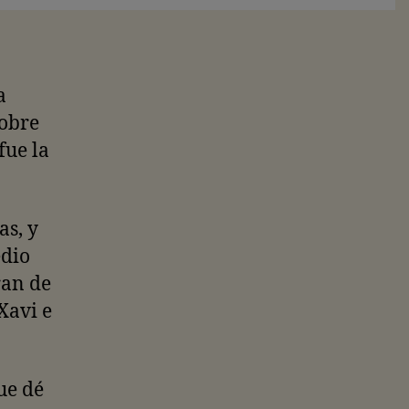
a
sobre
fue la
as, y
edio
ran de
Xavi e
ue dé