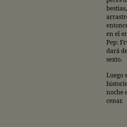
peces d
bestias
arrastr
entonce
en el e
Pep: Fr
dará de
sexto.
Luego s
histori
noche e
cenar.