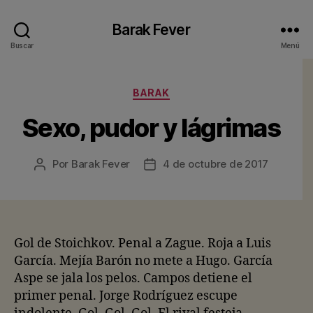
Barak Fever
Buscar
Menú
Categorías
BARAK
Sexo, pudor y lágrimas
Por
Barak Fever
4 de octubre de 2017
Autor
Fecha
de
de
la
la
entrada
entrada
Gol de Stoichkov. Penal a Zague. Roja a Luis
García. Mejía Barón no mete a Hugo. García
Aspe se jala los pelos. Campos detiene el
primer penal. Jorge Rodríguez escupe