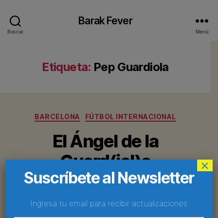
Barak Fever
Buscar
Menú
Etiqueta:
Pep Guardiola
Categorías
BARCELONA
FÚTBOL INTERNACIONAL
El Ángel de la
Guard(iol)a
×
Suscríbete al Newsletter
Por
Barak Fever
15 de abril de 2010
Autor
Fecha
de
de
Ingresa tu email para recibir actualizaciones
la
la