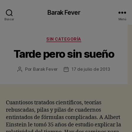
Barak Fever
Buscar
Menú
Categorías
SIN CATEGORÍA
Tarde pero sin sueño
Por
Barak Fever
17 de julio de 2013
Autor
Fecha
de
de
la
la
entrada
entrada
Cuantiosos tratados científicos, teorías
rebuscadas, pilas y pilas de cuadernos
entintados de fórmulas complicadas. A Albert
Einstein le tomó 35 años de estudio explicar la