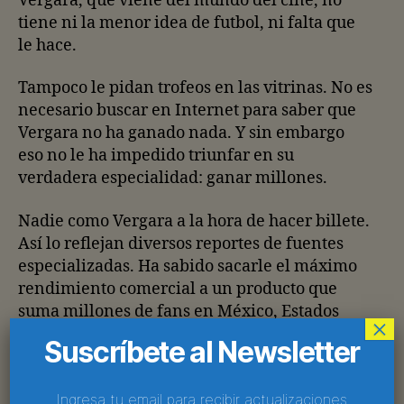
Vergara, que viene del mundo del cine, no
tiene ni la menor idea de futbol, ni falta que
le hace.
Tampoco le pidan trofeos en las vitrinas. No es
necesario buscar en Internet para saber que
Vergara no ha ganado nada. Y sin embargo
eso no le ha impedido triunfar en su
verdadera especialidad: ganar millones.
Nadie como Vergara a la hora de hacer billete.
Así lo reflejan diversos reportes de fuentes
especializadas. Ha sabido sacarle el máximo
rendimiento comercial a un producto que
suma millones de fans en México, Estados
×
Unidos y más allá.
Suscríbete al Newsletter
Por más que se aleje de los reflectores, a
Vergara siempre se le cuestiona por cualquier
Ingresa tu email para recibir actualizaciones