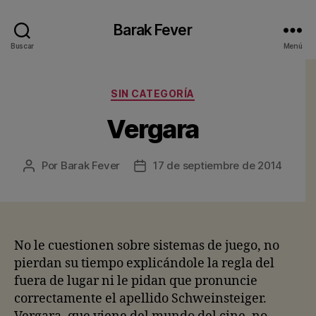
Barak Fever
Buscar
Menú
Categorías
SIN CATEGORÍA
Vergara
Por
Barak Fever
17 de septiembre de 2014
Autor
Fecha
de
de
la
la
entrada
entrada
No le cuestionen sobre sistemas de juego, no
pierdan su tiempo explicándole la regla del
fuera de lugar ni le pidan que pronuncie
correctamente el apellido Schweinsteiger.