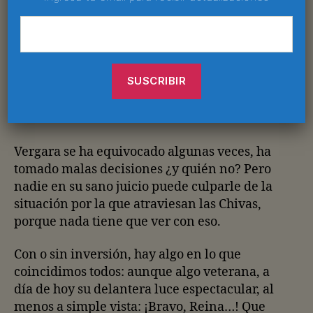
cosa: que si los polémicos viajes a Colombia,
que si la publicidad de Pepsi, que si se casó
por conveniencia… Han pasado los años y
muchos aún no le perdonan el haberse ido
con Televisa. ¡Como si fuera opción decirle
que no a Azcárraga Jean cuando llena de
ceros tu contrato!
Vergara se ha equivocado algunas veces, ha
tomado malas decisiones ¿y quién no? Pero
nadie en su sano juicio puede culparle de la
situación por la que atraviesan las Chivas,
porque nada tiene que ver con eso.
Con o sin inversión, hay algo en lo que
coincidimos todos: aunque algo veterana, a
día de hoy su delantera luce espectacular, al
menos a simple vista: ¡Bravo, Reina…! Que