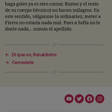
haga goles ya es otro cantar. Bustos y el resto
de su cuerpo (técnico) no hacen milagros. En
este sentido, válganme la ordinariez, meter a
Fierro no estaría nada mal. Pues a Sofía no le
duele nada… nomás el apellido.
←
Di que no, Ronaldinho
→
Cerresiete
Youtube
Twitter
Facebook
Insta