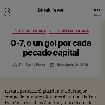
Barak Fever
Buscar
Menú
Categorías
FÚTBOL MEXICANO
SELECCIÓN MEXICANA
0-7, o un gol por cada
pecado capital
Por
Barak Fever
19 de junio de 2016
Autor
Fecha
de
de
la
la
entrada
entrada
En una portería, el guardameta del mejor
equipo del mundo: diez años de titularidad en
España, dos trofeos Zamora y una decena de