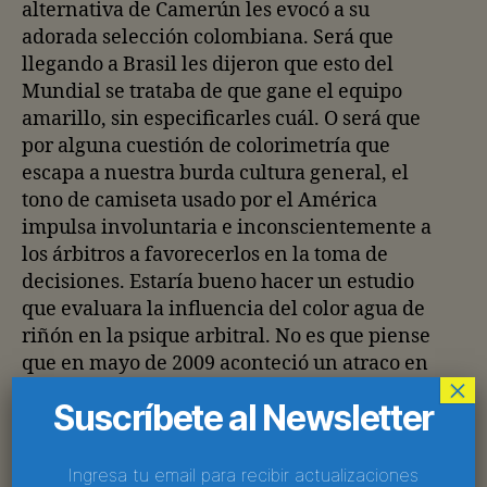
alternativa de Camerún les evocó a su
adorada selección colombiana. Será que
llegando a Brasil les dijeron que esto del
Mundial se trataba de que gane el equipo
amarillo, sin especificarles cuál. O será que
por alguna cuestión de colorimetría que
escapa a nuestra burda cultura general, el
tono de camiseta usado por el América
impulsa involuntaria e inconscientemente a
los árbitros a favorecerlos en la toma de
decisiones. Estaría bueno hacer un estudio
que evaluara la influencia del color agua de
riñón en la psique arbitral. No es que piense
que en mayo de 2009 aconteció un atraco en
×
Stamford Bridge, pero ¿alguien se acuerda de
Suscríbete al Newsletter
qué color salió aquella vez el Barça?
8. Cierto que Camerún cumplió con creces las
Ingresa tu email para recibir actualizaciones