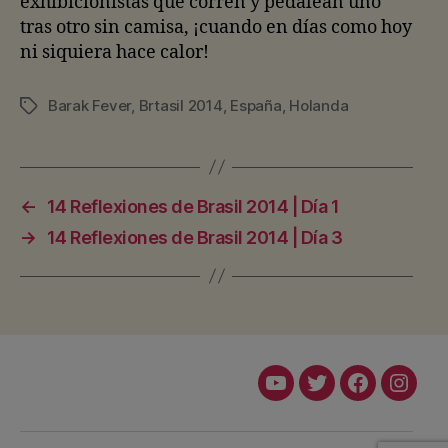
exhibicionistas que corren y pedalean uno
tras otro sin camisa, ¡cuando en días como hoy
ni siquiera hace calor!
Barak Fever
,
Brtasil 2014
,
España
,
Holanda
Etiquetas
←
14 Reflexiones de Brasil 2014 | Día 1
→
14 Reflexiones de Brasil 2014 | Día 3
Youtube
Twitter
Facebook
Insta