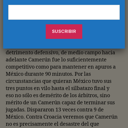
nulas expectativas generadas a su alrededor.
De acuerdo en que su defensa es indigna de
un evento de semejante magnitud. Es verdad
que el futbol africano se encuentra estancado
desde hace rato y cada cuatro años da menos
señales de retomar el rumbo. Dicho lo
anterior y todo lo que gusten agregar en su
detrimento defensivo, de medio campo hacia
adelante Camerún fue lo suficientemente
competitivo como para mantener en apuros a
México durante 90 minutos. Por las
circunstancias que quieran México tuvo sus
tres puntos en vilo hasta el silbatazo final y
eso no sólo es demérito de los árbitros, sino
mérito de un Camerún capaz de terminar sus
jugadas. Dispararon 13 veces contra 9 de
México. Contra Croacia veremos que Camerún
no es precisamente el desastre del que