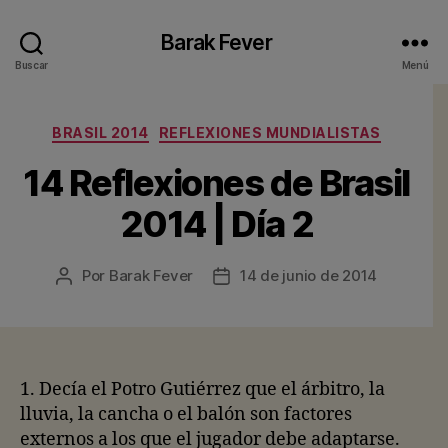
Barak Fever
Buscar
Menú
Categorías
BRASIL 2014
REFLEXIONES MUNDIALISTAS
14 Reflexiones de Brasil
2014 | Día 2
Por
Barak Fever
14 de junio de 2014
Autor
Fecha
de
de
la
la
entrada
entrada
1. Decía el Potro Gutiérrez que el árbitro, la
lluvia, la cancha o el balón son factores
externos a los que el jugador debe adaptarse.