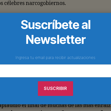
s célebres narcogobiernos.
 hemos tenido la oportunidad de convivir a
Suscríbete al
de nuestras vidas con el presidente de la FIF
 constatar que se trata de un tipo encantado
Newsletter
 Es el prototipo del súper capo: simpático, baj
os impermeables. No importa cuántas gotas
en las cabezas de sus más allegados; todos s
Ingresa tu email para recibir actualizaciones
un gánster pero nadie ha reunido media pru
inculpe de modo directo.
 Noriega, Pinochet, Ceaucescu, Milosevic, Sese
, Gadafi, Mubarak, Chávez y hasta,
oriamente, el PRI. Desde 1974 cada costa de los
plaudió el final de muchas de las más enrai