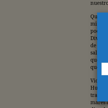
nuestro
Quienes
minuto 
podemos
Divino.
de man
salpiqu
que es 
que lo 
Videla,
Hussein
transit
mares a