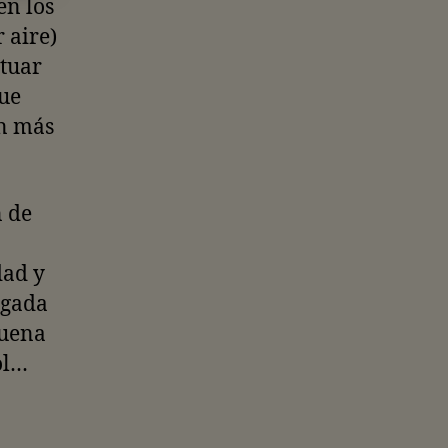
en los
 aire)
etuar
que
ón más
n de
dad y
ugada
buena
ol…