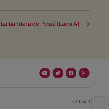
La bandera de Piqué (Lado A)
→
Youtube
Twitter
Facebook
Instagram
Ir arriba
↑