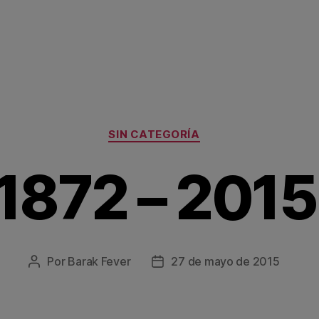
Categorías
SIN CATEGORÍA
1872 – 2015
Por
Barak Fever
27 de mayo de 2015
Autor
Fecha
de
de
la
la
entrada
entrada