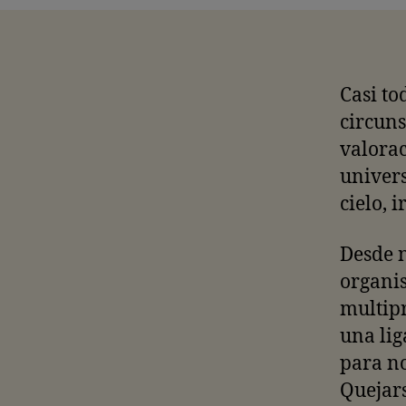
Casi to
circuns
valorac
univers
cielo, 
Desde n
organis
multipr
una lig
para no
Quejars