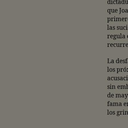
dictadu
que Joa
primero
las suc
regula 
recurre
La desf
los pr
acusaci
sin em
de mayo
fama en
los gri