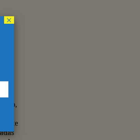
×
lgún
A,
r.
ito y
aben
eba
 Seko,
 siete
zadas