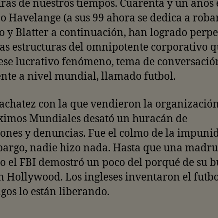
ras de nuestros tiempos. Cuarenta y un años 
o Havelange (a sus 99 ahora se dedica a robar
 y Blatter a continuación, han logrado perp
ias estructuras del omnipotente corporativo 
ese lucrativo fenómeno, tema de conversaci
nte a nivel mundial, llamado futbol.
achatez con la que vendieron la organizació
óximos Mundiales desató un huracán de
ones y denuncias. Fue el colmo de la impuni
bargo, nadie hizo nada. Hasta que una madr
 el FBI demostró un poco del porqué de su 
 Hollywood. Los ingleses inventaron el futb
ngos lo están liberando.