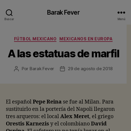
Barak Fever
Buscar
Menú
Categorías
FÚTBOL MEXICANO
MEXICANOS EN EUROPA
A las estatuas de marfil
Por
Barak Fever
29 de agosto de 2018
Autor
Fecha
de
de
la
la
entrada
entrada
El español
Pepe Reina
se fue al Milan. Para
sustituirlo en la portería del Napoli llegaron
tres arqueros: el local
Alex Meret
, el griego
Orestis Karnezis
y el colombiano
David