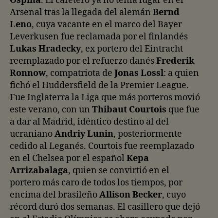
Ospina
. El cafetero ya no tenía lugar en el
Arsenal tras la llegada del alemán
Bernd
Leno
, cuya vacante en el marco del Bayer
Leverkusen fue reclamada por el finlandés
Lukas Hradecky
, ex portero del Eintracht
reemplazado por el refuerzo danés
Frederik
Ronnow
, compatriota de
Jonas Lossl
: a quien
fichó el Huddersfield de la Premier League.
Fue Inglaterra la Liga que más porteros movió
este verano, con un
Thibaut Courtois
que fue
a dar al Madrid, idéntico destino al del
ucraniano
Andriy Lunin
, posteriormente
cedido al Leganés. Courtois fue reemplazado
en el Chelsea por el español
Kepa
Arrizabalaga
, quien se convirtió en el
portero más caro de todos los tiempos, por
encima del brasileño
Allison Becker
, cuyo
récord duró dos semanas. El casillero que dejó