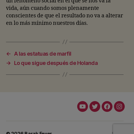
un fenómeno social en el que se nos va la
vida, aún cuando somos plenamente
conscientes de que el resultado no va a alterar
en lo más mínimo nuestros días.
←
A las estatuas de marfil
→
Lo que sigue después de Holanda
Youtube
Twitter
Facebook
Insta
© 2026
Barak Fever
Subir
↑