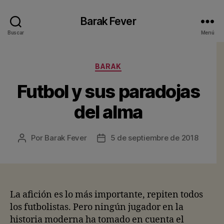
Barak Fever
Buscar
Menú
Categorías
BARAK
Futbol y sus paradojas
del alma
Por
Barak Fever
5 de septiembre de 2018
Autor
Fecha
de
de
la
la
entrada
entrada
La afición es lo más importante, repiten todos
los futbolistas. Pero ningún jugador en la
historia moderna ha tomado en cuenta el