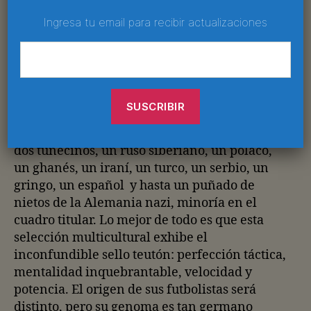
nacidos en sus colonias. Tampoco es que
Ingresa tu email para recibir actualizaciones
exista el fenómeno de naturalización por
conveniencia como ya saben dónde. Lo que
Alemania gesta es una poderosa selección de
inmigrantes criados en su país.
El equipo que goleó 4-0 en la final a
Inglaterra, está formado por dos nigerianos,
dos tunecinos, un ruso siberiano, un polaco,
un ghanés, un iraní, un turco, un serbio, un
gringo, un español y hasta un puñado de
nietos de la Alemania nazi, minoría en el
cuadro titular. Lo mejor de todo es que esta
selección multicultural exhibe el
inconfundible sello teutón: perfección táctica,
mentalidad inquebrantable, velocidad y
potencia. El origen de sus futbolistas será
distinto, pero su genoma es tan germano