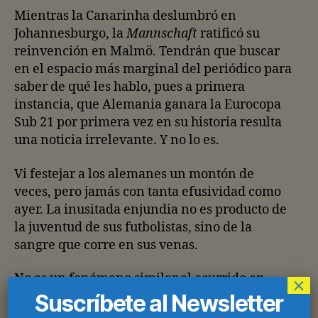
Mientras la Canarinha deslumbró en
Johannesburgo, la
Mannschaft
ratificó su
reinvención en Malmö. Tendrán que buscar
en el espacio más marginal del periódico para
saber de qué les hablo, pues a primera
instancia, que Alemania ganara la Eurocopa
Sub 21 por primera vez en su historia resulta
una noticia irrelevante. Y no lo es.
Vi festejar a los alemanes un montón de
veces, pero jamás con tanta efusividad como
ayer. La inusitada enjundia no es producto de
la juventud de sus futbolistas, sino de la
sangre que corre en sus venas.
No es un fenómeno similar al ocurrido en
×
Francia u Holanda, que hace tiempo
Suscríbete al Newsletter
alimentan a sus selecciones con jugadores