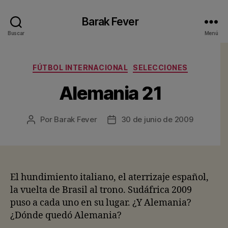
Barak Fever
Buscar
Menú
Categorías
FÚTBOL INTERNACIONAL
SELECCIONES
Alemania 21
Por
Barak Fever
30 de junio de 2009
Autor
Fecha
de
de
la
la
entrada
entrada
El hundimiento italiano, el aterrizaje español,
la vuelta de Brasil al trono. Sudáfrica 2009
puso a cada uno en su lugar. ¿Y Alemania?
¿Dónde quedó Alemania?