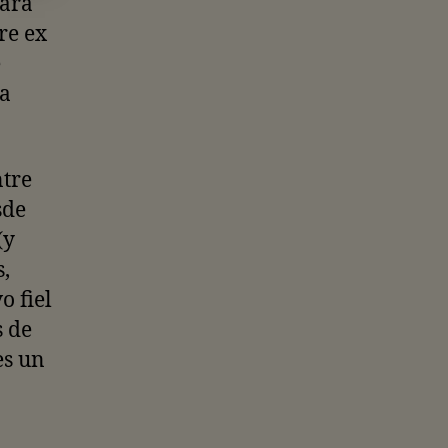
Para
re ex
e
ba
ntre
sde
(y
,
 fiel
s de
es un