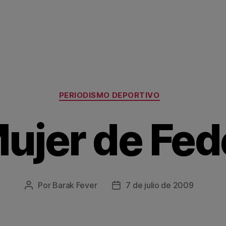
Categorías
PERIODISMO DEPORTIVO
ujer de Fed
Por
Barak Fever
7 de julio de 2009
Autor
Fecha
de
de
la
la
entrada
entrada