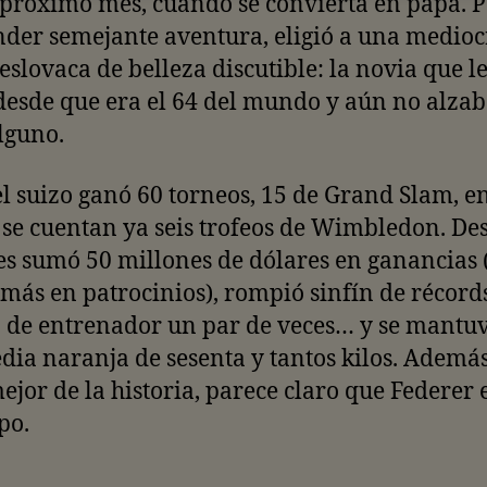
 próximo mes, cuando se convierta en papá. 
der semejante aventura, eligió a una medioc
 eslovaca de belleza discutible: la novia que l
esde que era el 64 del mundo y aún no alza
alguno.
l suizo ganó 60 torneos, 15 de Grand Slam, e
 se cuentan ya seis trofeos de Wimbledon. De
s sumó 50 millones de dólares en ganancias 
ás en patrocinios), rompió sinfín de récords
de entrenador un par de veces… y se mantuvo
dia naranja de sesenta y tantos kilos. Ademá
mejor de la historia, parece claro que Federer 
po.