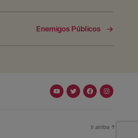
Enemigos Públicos
→
Youtube
Twitter
Facebook
Instagram
Ir arriba
↑