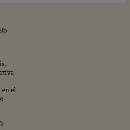
sto
s,
rtiva
 en el
le
fa