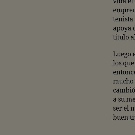
vida el
empren
tenista
apoya d
título 
Luego e
los que
entonce
mucho m
cambió 
a su me
ser el 
buen ti