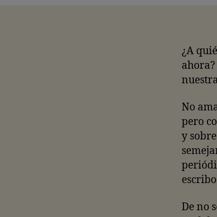
¿A quié
ahora? 
nuestra
No aman
pero co
y sobre
semejan
periódi
escribo
De no s