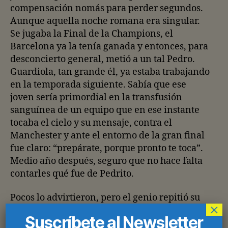
compensación nomás para perder segundos.
Aunque aquella noche romana era singular.
Se jugaba la Final de la Champions, el
Barcelona ya la tenía ganada y entonces, para
desconcierto general, metió a un tal Pedro.
Guardiola, tan grande él, ya estaba trabajando
en la temporada siguiente. Sabía que ese
joven sería primordial en la transfusión
sanguínea de un equipo que en ese instante
tocaba el cielo y su mensaje, contra el
Manchester y ante el entorno de la gran final
fue claro: “prepárate, porque pronto te toca”.
Medio año después, seguro que no hace falta
contarles qué fue de Pedrito.
Pocos lo advirtieron, pero el genio repitió su
×
excelso lenguaje no verbal hace un par de
Suscríbete al Newsletter
meses con otro novato. Entonces, el Barcelona