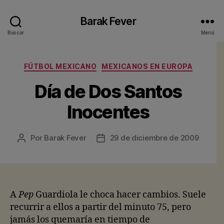
Barak Fever
Buscar
Menú
Categorías
FÚTBOL MEXICANO
MEXICANOS EN EUROPA
Día de Dos Santos
Inocentes
Por
Barak Fever
29 de diciembre de 2009
Autor
Fecha
de
de
la
la
entrada
entrada
A
Pep
Guardiola le choca hacer cambios. Suele
recurrir a ellos a partir del minuto 75, pero
jamás los quemaría en tiempo de