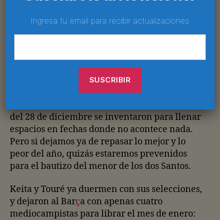
se jugaba el partido más importante de la
temporada contra el Inter. El escenario era
Ingresa tu email para recibir actualizaciones
similar al de Roma: estadio repleto, ambiente
de final (si perdía el Bar
ç
a quedaba eliminado
de la Champions), encuentro plácidamente
resuelto y un extraño cambio al minuto 90:
“prepárate Jonathan… ya mero te toca”.
Las cada vez peores bromas en los periódicos
del 28 de diciembre se inventaron para llenar
espacios en fechas donde no acontece nada.
Pero si dejamos ya de repasar lo mejor y lo
peor del año, quizás estaremos prevenidos
para el bautizo del menor de los dos Santos.
Keita y Touré ya duermen con sus selecciones,
y dejaron al Bar
ç
a con apenas cuatro
mediocampistas para librar el mes de enero: