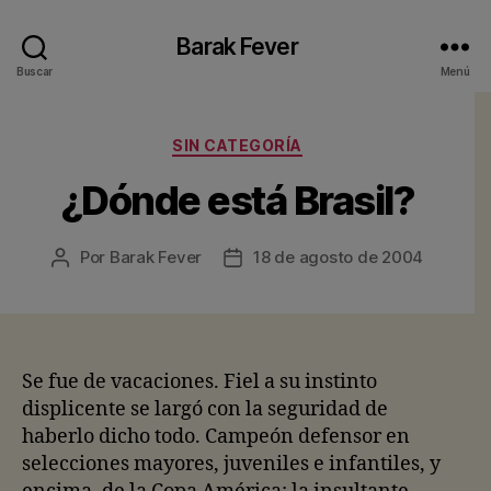
Barak Fever
Buscar
Menú
Categorías
SIN CATEGORÍA
¿Dónde está Brasil?
Por
Barak Fever
18 de agosto de 2004
Autor
Fecha
de
de
la
la
entrada
entrada
Se fue de vacaciones. Fiel a su instinto
displicente se largó con la seguridad de
haberlo dicho todo. Campeón defensor en
selecciones mayores, juveniles e infantiles, y