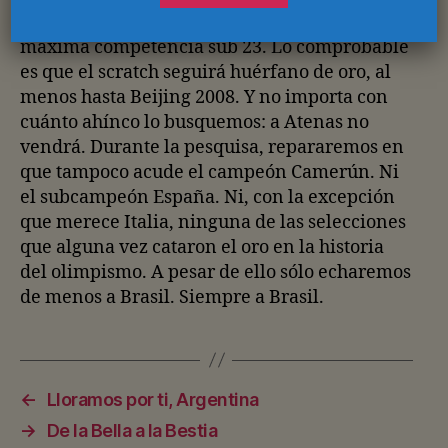
sub 20 y sub 17 ni siquiera se calificó a la
máxima competencia sub 23. Lo comprobable
es que el scratch seguirá huérfano de oro, al
menos hasta Beijing 2008. Y no importa con
cuánto ahínco lo busquemos: a Atenas no
vendrá. Durante la pesquisa, repararemos en
que tampoco acude el campeón Camerún. Ni
el subcampeón España. Ni, con la excepción
que merece Italia, ninguna de las selecciones
que alguna vez cataron el oro en la historia
del olimpismo. A pesar de ello sólo echaremos
de menos a Brasil. Siempre a Brasil.
←
Lloramos por ti, Argentina
→
De la Bella a la Bestia