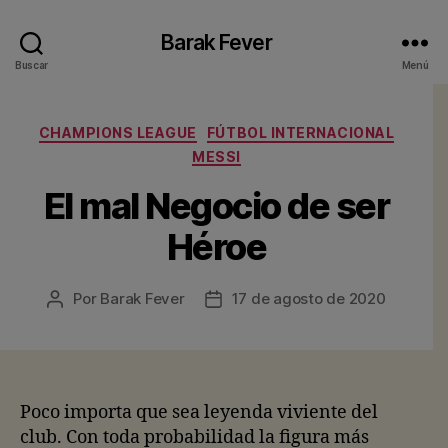
Barak Fever
Buscar
Menú
Categorías
CHAMPIONS LEAGUE
FÚTBOL INTERNACIONAL
MESSI
El mal Negocio de ser
Héroe
Por
Barak Fever
17 de agosto de 2020
Autor
Fecha
de
de
la
la
entrada
entrada
Poco importa que sea leyenda viviente del
club. Con toda probabilidad la figura más