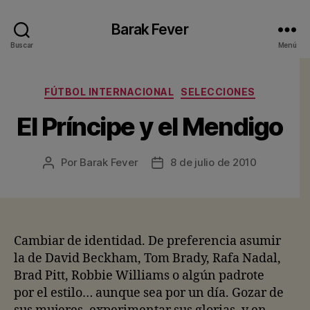
Barak Fever
Buscar
Menú
Categorías
FÚTBOL INTERNACIONAL
SELECCIONES
El Príncipe y el Mendigo
Por
Barak Fever
8 de julio de 2010
Autor
Fecha
de
de
la
la
entrada
entrada
Cambiar de identidad. De preferencia asumir
la de David Beckham, Tom Brady, Rafa Nadal,
Brad Pitt, Robbie Williams o algún padrote
por el estilo… aunque sea por un día. Gozar de