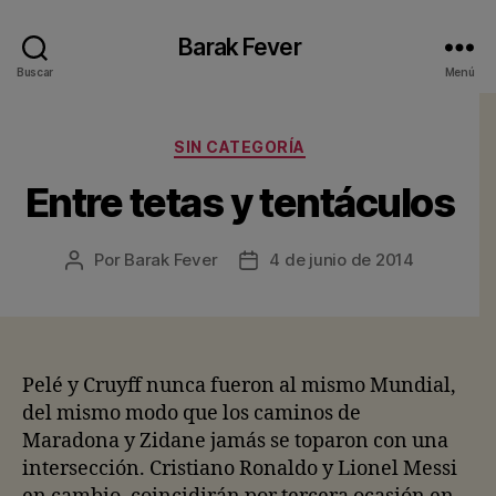
Barak Fever
Buscar
Menú
Categorías
SIN CATEGORÍA
Entre tetas y tentáculos
Por
Barak Fever
4 de junio de 2014
Autor
Fecha
de
de
la
la
entrada
entrada
Pelé y Cruyff nunca fueron al mismo Mundial,
del mismo modo que los caminos de
Maradona y Zidane jamás se toparon con una
intersección. Cristiano Ronaldo y Lionel Messi