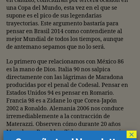
en cambio, coincidirán por tercera ocasión en
una Copa del Mundo, esta vez en el que se
supone es el pico de sus legendarias
trayectorias. Este argumento bastaría para
pensar en Brasil 2014 como contendiente al
mejor Mundial de todos los tiempos, aunque
de antemano sepamos que no lo será.
Lo primero que relacionamos con México 86
es la mano de Dios. Italia 90 nos salpica
directamente con las lágrimas de Maradona
producidas por el penal de Codesal. Pensar en
Estados Unidos 94 es pensar en Romario.
Francia 98 es a Zidane lo que Corea-Japón
2002 a Ronaldo. Alemania 2006 nos conduce
irremediablemente a la contracción de
Materazzi. Observen cómo durante 20 años
Maradona, Ronaldo o Zidane acaparan casi
×
todas las postales históricas de las Copas del