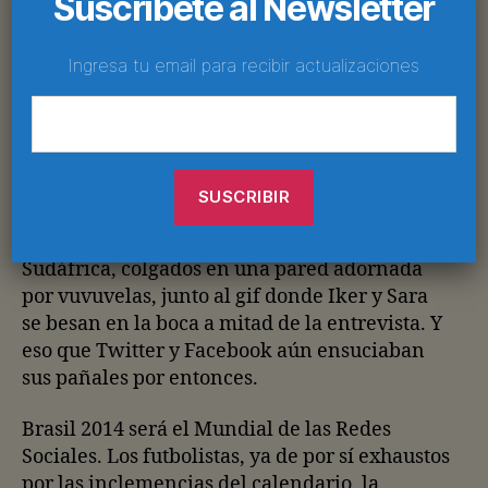
Suscríbete al Newsletter
Mundo.
Ingresa tu email para recibir actualizaciones
Messi y Cristiano eran unos mocosos en 2006 y
desperdiciaron su adolescencia en 2010,
cuando cedieron sus derechos en la memoria
colectiva a personajes tan atroces como
Larissa Riquelme o el Pulpo Paul, cuyos restos
descansarán por siempre en el salón de la
fama a lo más recordado del Mundial de
Sudáfrica, colgados en una pared adornada
por vuvuvelas, junto al gif donde Iker y Sara
se besan en la boca a mitad de la entrevista. Y
eso que Twitter y Facebook aún ensuciaban
sus pañales por entonces.
Brasil 2014 será el Mundial de las Redes
Sociales. Los futbolistas, ya de por sí exhaustos
por las inclemencias del calendario, la