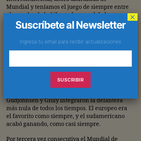
Mundial y teníamos el juego de siempre entre
el ganador de la Libertadores y el de la
×
Suscríbete al Newsletter
Champions
. Debe ser el maldito horario el que
predispone mi mal humor, pero el partido fue
horrible: como todos los que se juegan en
Ingresa tu email para recibir actualizaciones
Japón.
Durante 90 minutos el campeón de Europa se
limitó a generar
corners
para acto seguido,
apenas con tres vagabundos en el área,
regresarle el balón desde la esquina al
campeón de América. Ronaldinho,
Gudjohnsen y Giuly integraron la delantera
más nula de todos los tiempos. El europeo era
el favorito como siempre, y el sudamericano
acabó ganando, como casi siempre.
Por tercera vez consecutiva el Mundial de