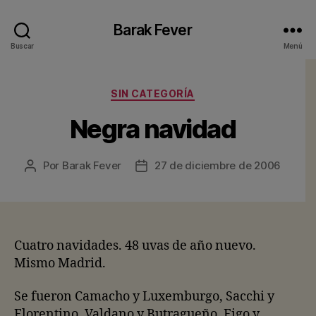
Barak Fever
Buscar
Menú
Categorías
SIN CATEGORÍA
Negra navidad
Por
Barak Fever
27 de diciembre de 2006
Autor
Fecha
de
de
la
la
entrada
entrada
Cuatro navidades. 48 uvas de año nuevo.
Mismo Madrid.
Se fueron Camacho y Luxemburgo, Sacchi y
Florentino, Valdano y Butragueño, Figo y