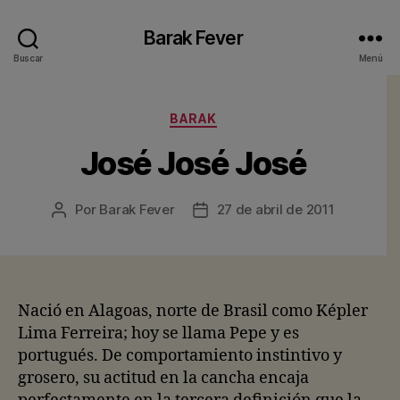
Barak Fever
Buscar
Menú
Categorías
BARAK
José José José
Por
Barak Fever
27 de abril de 2011
Autor
Fecha
de
de
la
la
entrada
entrada
Nació en Alagoas, norte de Brasil como Képler
Lima Ferreira; hoy se llama Pepe y es
portugués. De comportamiento instintivo y
grosero, su actitud en la cancha encaja