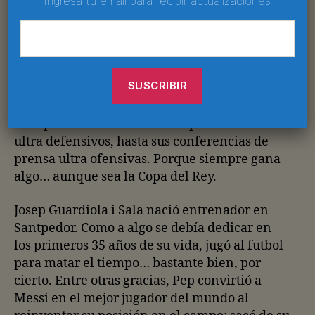
del Real Madrid, muy por encima de Casillas o
Ingresa tu email para recibir actualizaciones
Cristiano Ronaldo; mientras en Barcelona es
menos grato que Franco. Además de un
extraordinario traductor, el mundo perdió a
un peligroso político cuando José optó por
convertirse en el mejor entrenador del
planeta. Hace, deshace, dice y desdice. A Mou
se le perdona todo: desde sus planteamientos
ultra defensivos, hasta sus conferencias de
prensa ultra ofensivas. Porque siempre gana
algo… aunque sea la Copa del Rey.
Josep Guardiola i Sala nació entrenador en
Santpedor. Como a algo se debía dedicar en
los primeros 35 años de su vida, jugó al futbol
para matar el tiempo… bastante bien, por
cierto. Entre otras gracias, Pep convirtió a
Messi en el mejor jugador del mundo al