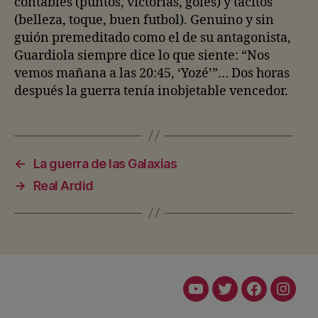
contables (puntos, victorias, goles) y tácitos
(belleza, toque, buen futbol). Genuino y sin
guión premeditado como el de su antagonista,
Guardiola siempre dice lo que siente: “Nos
vemos mañana a las 20:45, ‘Yozé’”… Dos horas
después la guerra tenía inobjetable vencedor.
←
La guerra de las Galaxias
→
Real Ardid
Youtube
Twitter
Facebook
Insta