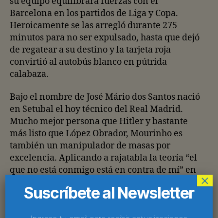
su equipo equilibrara fuerzas con el
Barcelona en los partidos de Liga y Copa.
Heroicamente se las arregló durante 275
minutos para no ser expulsado, hasta que dejó
de regatear a su destino y la tarjeta roja
convirtió al autobús blanco en pútrida
calabaza.
Bajo el nombre de José Mário dos Santos nació
en Setubal el hoy técnico del Real Madrid.
Mucho mejor persona que Hitler y bastante
más listo que López Obrador, Mourinho es
también un manipulador de masas por
excelencia. Aplicando a rajatabla la teoría “el
que no está conmigo está en contra de mí” en
×
solo unos meses ha logrado galvanizar en su
Suscríbete al Newsletter
persona cien años de odio deportivo entre los
dos grandes de España. Es el auténtico ídolo