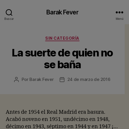
Barak Fever
Buscar
Menú
Categorías
SIN CATEGORÍA
La suerte de quien no
se baña
Por
Barak Fever
24 de marzo de 2016
Autor
Fecha
de
de
la
la
entrada
entrada
Antes de 1954 el Real Madrid era basura.
Acabó noveno en 1951, undécimo en 1948,
décimo en 1943, séptimo en 1944 y en 1947 ¡…