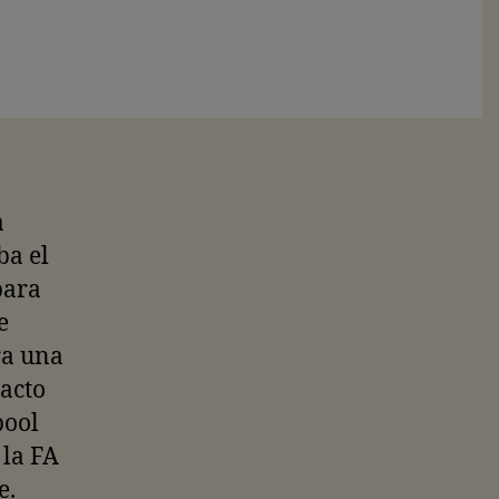
a
ba el
para
e
ra una
acto
pool
 la FA
e.