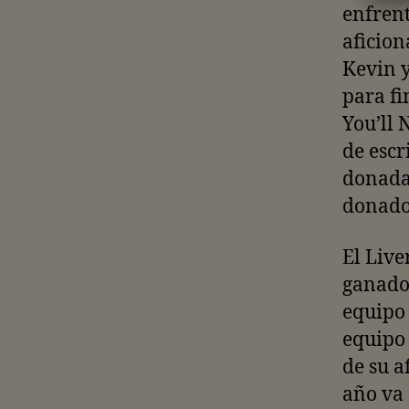
enfrent
aficion
Kevin y
para fi
You’ll 
de escr
donadas
donado 
El Live
ganado 
equipo 
equipo 
de su a
año va