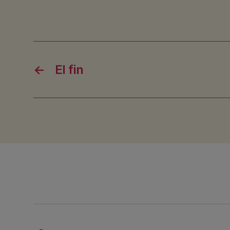
←
El fin