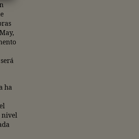
un
de
bras
 May,
mento
 será
a ha
el
 nivel
cada