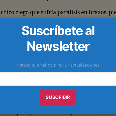
 chico ciego que sufría parálisis en brazos, pi
ro se encontraba bien cuando su padre atrav
Suscríbete al
media Inglaterra para ver a su equipo, el
h de cuarta división, jugar en el mítico Anfie
Newsletter
entró al estadio, a Kevin le atrapó la noticia:
hora a seis horas de distancia, había sufrido u
cardiaco. Minutos después, Daniel murió en e
Ingresa tu email para recibir actualizaciones
l a los 25 años.
stado padre, preso de histeria y zozobra en la
s del campo rival, fue consolado por distinto
os del Liverpool a medio partido. De vuelta 
ompartió su experiencia en Facebook. Seis día
 Liverpool y el diminuto Plymouth se