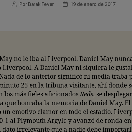
Por
Barak Fever
19 de enero de 2017
Autor
Fecha
de
de
la
la
entrada
entrada
May no le iba al Liverpool. Daniel May nunc
 Liverpool. A Daniel May ni siquiera le gusta
 Nada de lo anterior significó ni media traba 
minuto 25 en la tribuna visitante, ahí donde s
 los más fieles aficionados
Reds,
se desplega
a que honraba la memoria de Daniel May. El 
 un emotivo clamor en todo el estadio. Liver
0-1 al Plymouth Argyle y avanzó de ronda en
 dato irrelevante que a nadie debe importarl