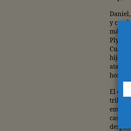
Daniel,
y cereb
más de 
Plymout
Cuando 
hijo, a
ataque 
hospita
El deva
tribuna
emplead
casa, c
después