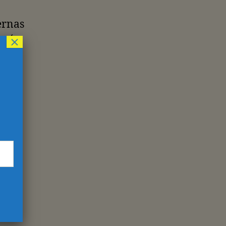
ernas
esó
×
ld.
 su
n
l
s
s
a
s