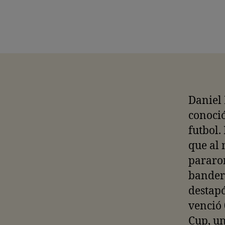
Daniel 
conoció
futbol.
que al 
pararon
bander
destapó
venció 
Cup, un