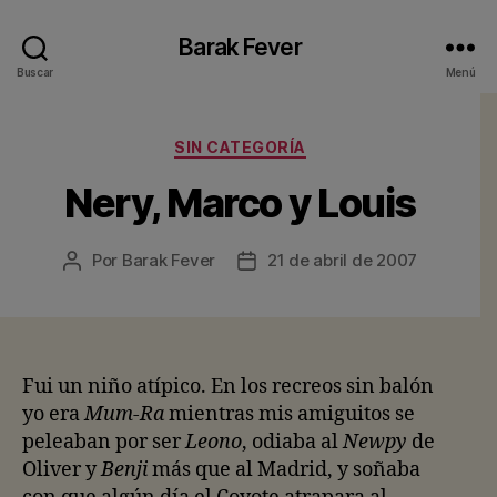
Barak Fever
Buscar
Menú
Categorías
SIN CATEGORÍA
Nery, Marco y Louis
Por
Barak Fever
21 de abril de 2007
Autor
Fecha
de
de
la
la
entrada
entrada
Fui un niño atípico. En los recreos sin balón
yo era
Mum-Ra
mientras mis amiguitos se
peleaban por ser
Leono
, odiaba al
Newpy
de
Oliver y
Benji
más que al Madrid, y soñaba