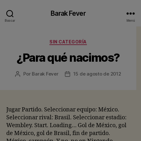
Barak Fever
Buscar
Menú
Categorías
SIN CATEGORÍA
¿Para qué nacimos?
Por
Barak Fever
15 de agosto de 2012
Autor
Fecha
de
de
la
la
entrada
entrada
Jugar Partido. Seleccionar equipo: México.
Seleccionar rival: Brasil. Seleccionar estadio:
Wembley. Start. Loading… Gol de México, gol
de México, gol de Brasil, fin de partido.