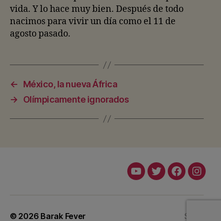
vida. Y lo hace muy bien. Después de todo
nacimos para vivir un día como el 11 de
agosto pasado.
←
México, la nueva África
→
Olímpicamente ignorados
Youtube
Twitter
Facebook
Insta
© 2026
Barak Fever
Subir
↑