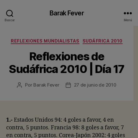
Barak Fever
Buscar
Menú
Categorías
REFLEXIONES MUNDIALISTAS
SUDÁFRICA 2010
Reflexiones de
Sudáfrica 2010 | Día 17
Por
Barak Fever
27 de junio de 2010
Autor
Fecha
de
de
la
la
entrada
entrada
1.-
Estados Unidos 94: 4 goles a favor, 4 en
contra, 5 puntos. Francia 98: 8 goles a favor, 7
en contra, 5 puntos. Corea-Japón 2002: 4 goles